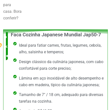
para
casa.
Bora
conferir?
Faca Cozinha Japanese Mundial Jap50-7
O Melhor
Ideal para fatiar carnes, frutas, legumes, cebola,
custo x
alho, salsinha e temperos;
benefício
Design clássico da culinária japonesa, com cabo
confortável para corte preciso;
Lâmina em aço inoxidável de alto desempenho e
cabo em madeira, típico da culinária japonesa;
Tamanho de 7" / 18 cm, adequado para diversas
tarefas na cozinha.