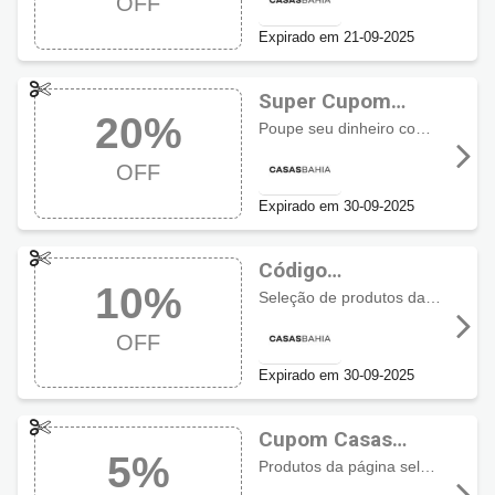
OFF
Bahia
Expirado em 21-09-2025
Super Cupom
20%
Casas Bahia até
Poupe seu dinheiro com até 20% de desconto. Não se aplica para pagamento via PIX.
20% OFF
OFF
Expirado em 30-09-2025
Código
10%
promocional
Seleção de produtos da página com até 10% de desconto. Não se aplica para pagamento via PIX.
Casas Bahia até
OFF
10% OFF
Expirado em 30-09-2025
Cupom Casas
5%
Bahia até 5% OFF
Produtos da página selecionada com descontos de até 5%. Não se aplica para pagamento via PIX.