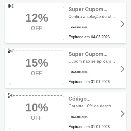
Super Cupom
12%
Casas Bahia com
Confira a seleção de eletroportáteis com 12% de desconto. Aproveite!
12% OFF
OFF
Expirado em 04-03-2026
Super Cupom
15%
Casas Bahia com
Cupom não se aplica para pagamento via PIX.
15%
OFF
Expirado em 31-01-2026
Código
10%
promocional
Garanta 10% de desconto em seu pedido. Cupom não se aplica para pagamento via PIX.
Casas Bahia com
OFF
10% OFF
Expirado em 31-01-2026