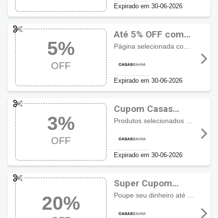
Expirado em 30-06-2026
Até 5% OFF com
5%
cupom Casas
Página selecionada com até 5% de desconto, Neste link
Bahia
OFF
Expirado em 30-06-2026
Cupom Casas
3%
Bahia até 3% OFF
Produtos selecionados até 3% de desconto. Aproveite!
OFF
Expirado em 30-06-2026
Super Cupom
Casas Bahia até
Poupe seu dinheiro até 20% de desconto em produtos selecionados.
20%
20% OFF