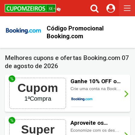
Cupons ou Cashback
Você gostaria de ser avisado sempre que tivermos cupons ou
cashback incríveis?
Código Promocional
Não permitir
Permitir
Booking.com
Melhores cupons e ofertas Booking.com
07
de agosto de 2026
Ganhe 10% OFF ou
Cupom
mais com cupom
Crie uma conta na Booking.com de graça, faça o login e economize 10% ou mais
Booking.com ao se
1ªCompra
cadastrar
Aproveite os
Super
descontos
Economize com os descontos de férias, confira aqui!