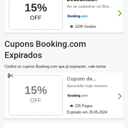
15%
Exclusivos
Ao se cadastrar no Booking.com você têm acesso para ver
Booking.com de
OFF
15%
1109 Usados
Cupons Booking.com
Expirados
Confira os cupons Booking.com que já expiraram, vale testar.
Cupom de
desconto
Aproveite hoje mesmo e
econom
15%
Booking.com 15%
OFF em todo o site
OFF
235 Pegos
Expirado em 20-05-2024