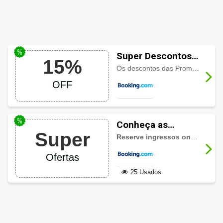
Super Descontos
15%
Booking.com
Os descontos das Promoções de Férias começam a partir de 15% e podem aumentar. Esse desconto é aplicado ao preço antes da incidência de impostos e taxas.
acima de 15%
OFF
Conheça as
Super
principais
Reserve ingressos on-line em minutos
atrações com
Ofertas
Booking.com
25 Usados