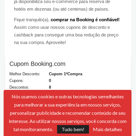
já disponibiliza seu e-commerce para reserva de
hotéis em dezenas (ou até centenas) de países.
Fique tranquilo(a),
comprar na Booking é confiável!
Assim como usar nossos cupons de desconto e
cashback para conseguir uma boa redução de preço
na sua compra. Aproveite!
Cupom Booking.com
Melhor Desconto:
Cupom 1ªCompra
Cupons:
0
Descontos:
8
Expirados:
1
Nós usamos cookies e outras tecnologias semelhantes
Atualizado:
07-08-2026
para melhorar a sua experiência em nossos serviços,
personalizar publicidade e recomendar conteúdo de seu
interesse. Ao utilizar nossos serviços, você concorda com
Avaliações
tal monitoramento.
Tudo bem!
Mais detalhes