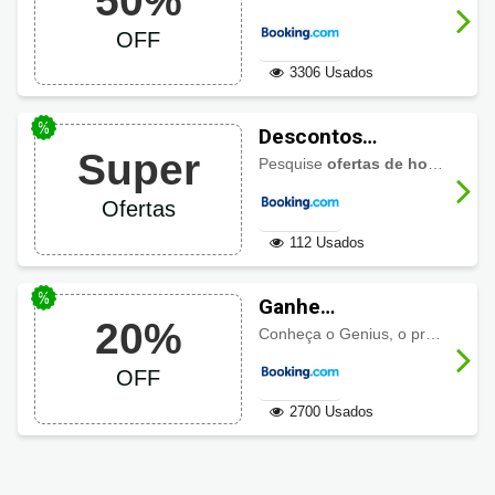
50%
com até 50% OFF
OFF
3306 Usados
Descontos
Super
Booking.com:
Pesquise
ofertas de hotéis no Booking.com
Ofertas sazonais e
Ofertas
de férias
112 Usados
Ganhe
20%
recompensas e
Conheça o Genius, o programa de fidelidade da Booking.com. Ganhe recompensas e descontos em casas, apartamentos, hotéis e muito mais. Não perca!
descontos de até
OFF
20% com
programa Genius
2700 Usados