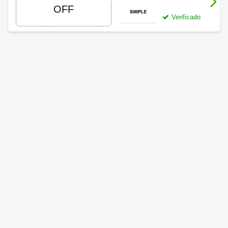
Simple Organic
OFF
com 15% OFF
Verificado