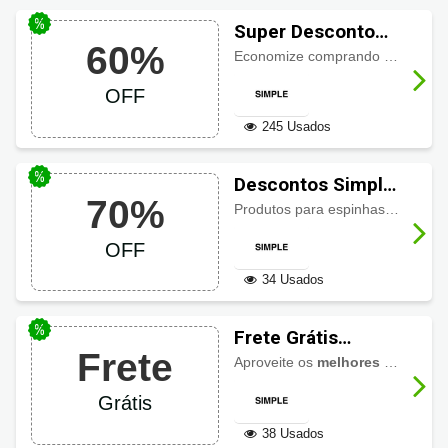
Super Desconto
60%
Simple Organic
Economize comprando produtos com até 60% de desconto.
com 60% OFF
OFF
245 Usados
Descontos Simple
70%
Organic para pele
Produtos para espinhas na Simple Organic com condições incríveis de pagamento. Aproveite agora mesmo!
acneíca até 70%
OFF
34 Usados
Frete Grátis
Frete
Simple Organic
Aproveite os
melhores desconto Simple Organic
Grátis
38 Usados