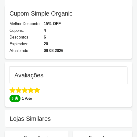
Cupom Simple Organic
Melhor Desconto:
15% OFF
Cupons:
4
Descontos:
6
Expirados:
20
Atualizado:
09-08-2026
Avaliações
5
1 Voto
Lojas Similares