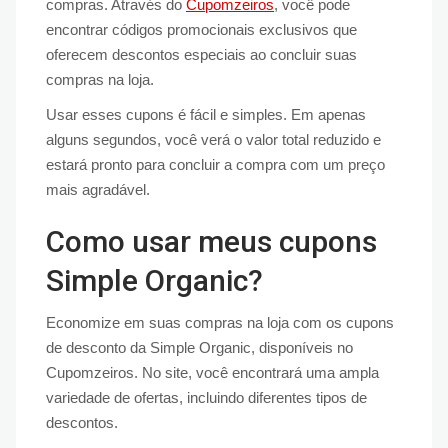
compras. Através do
Cupomzeiros
, você pode
encontrar códigos promocionais exclusivos que
oferecem descontos especiais ao concluir suas
compras na loja.
Usar esses cupons é fácil e simples. Em apenas
alguns segundos, você verá o valor total reduzido e
estará pronto para concluir a compra com um preço
mais agradável.
Como usar meus cupons
Simple Organic?
Economize em suas compras na loja com os cupons
de desconto da Simple Organic, disponíveis no
Cupomzeiros. No site, você encontrará uma ampla
variedade de ofertas, incluindo diferentes tipos de
descontos.