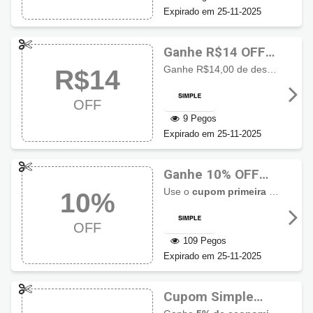
Expirado em 25-11-2025
Ganhe R$14 OFF
com cupom
Ganhe R$14,00 de desconto em Balm CB2. Neste link!
R$14
Simple Organic
OFF
9 Pegos
Expirado em 25-11-2025
Ganhe 10% OFF
com Cupom
Use o
cupom primeira compra Simple Organic e ganhe 10% de desconto
10%
Simple Organic
OFF
109 Pegos
Expirado em 25-11-2025
Cupom Simple