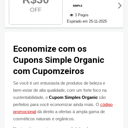
Simple Organic
OFF
3 Pegos
Expirado em 25-11-2025
Economize com os
Cupons Simple Organic
com Cupomzeiros
Se você é um entusiasta de produtos de beleza e
bem-estar de alta qualidade, com um forte foco na
sustentabilidade, o
Cupom Simples Organic
são
perfeitos para você economizar ainda mais. O
código
promocional
dá direito a ofertas à ampla gama de
cosméticos naturais e orgânicos.