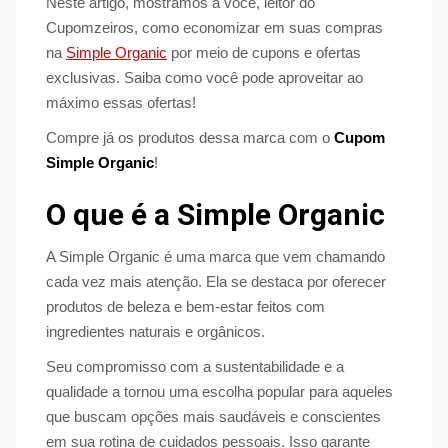
Neste artigo, mostramos a você, leitor do
Cupomzeiros, como economizar em suas compras
na
Simple Organic
por meio de cupons e ofertas
exclusivas. Saiba como você pode aproveitar ao
máximo essas ofertas!
Compre já os produtos dessa marca com o
Cupom
Simple Organic
!
O que é a Simple Organic
A Simple Organic é uma marca que vem chamando
cada vez mais atenção. Ela se destaca por oferecer
produtos de beleza e bem-estar feitos com
ingredientes naturais e orgânicos.
Seu compromisso com a sustentabilidade e a
qualidade a tornou uma escolha popular para aqueles
que buscam opções mais saudáveis e conscientes
em sua rotina de cuidados pessoais. Isso garante