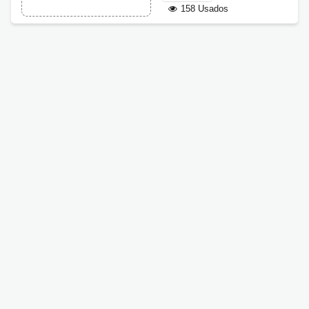
158 Usados