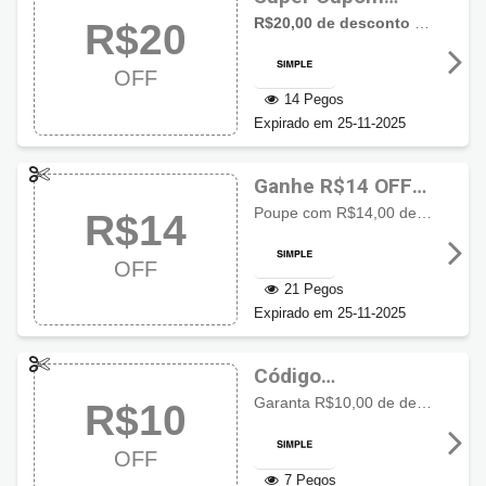
Simple Organic
R$20,00 de desconto em Blending Facial
R$20
com R$20 OFF
OFF
14 Pegos
Expirado em 25-11-2025
Ganhe R$14 OFF
usando cupom
Poupe com R$14,00 de desconto em Solução OXYresveratrol
R$14
Simple Organic
OFF
21 Pegos
Expirado em 25-11-2025
Código
promocional
Garanta R$10,00 de desconto em Daily Drops FPS 30
R$10
Simple Organic
com R$10 OFF
OFF
7 Pegos