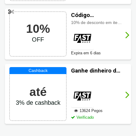
Código
promocional Fast
10% de desconto em itens selecionados da coleção participante usando o cupom, aproveite a oferta especial por tempo limitado
10%
Shop com 10%
OFF
OFF
Expira em 6 dias
Ganhe dinheiro de
volta em suas
compras Fast
até
Shop
3% de cashback
13624 Pegos
Verificado