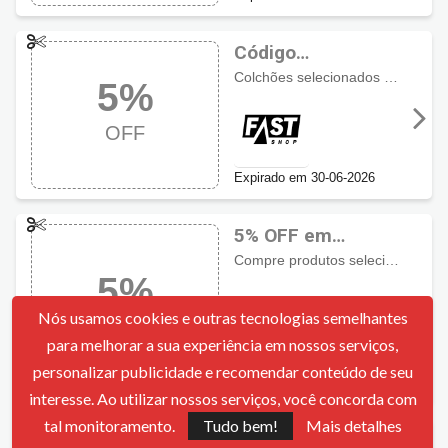
Código
promocional Fast
Colchões selecionados com descontos de 5%, aproveite agora mesmo!
5%
Shop com 5% OFF
OFF
Expirado em 30-06-2026
5% OFF em
produtos
Compre produtos selecionados com 5% de desconto
5%
selecionados com
cupom FastShop
Nós usamos cookies e outras tecnologias semelhantes
OFF
para melhorar a sua experiência em nossos serviços,
404 Pegos
personalizar publicidade e recomendar conteúdo de seu
Expirado em 30-06-2026
interesse. Ao utilizar nossos serviços, você concorda com
tal monitoramento.
Tudo bem!
Mais detalhes
Cupom Fast Shop