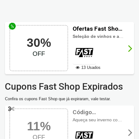
Ofertas Fast Shop
em vinhos até 30%
Seleção de vinhos e acessórios
30%
OFF
OFF
13 Usados
Cupons Fast Shop Expirados
Confira os cupons Fast Shop que já expiraram, vale testar.
Código
promocional Fast
Aqueça seu inverno com estilo e 11% de desconto em produtos selecionados!
11%
Shop com 11%
OFF
OFF