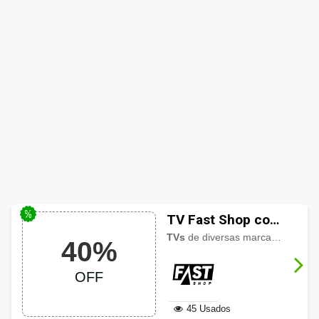
TV Fast Shop com
os melhores
TVs
de diversas marcas com
des
40%
preços até 40%
OFF
OFF
45 Usados