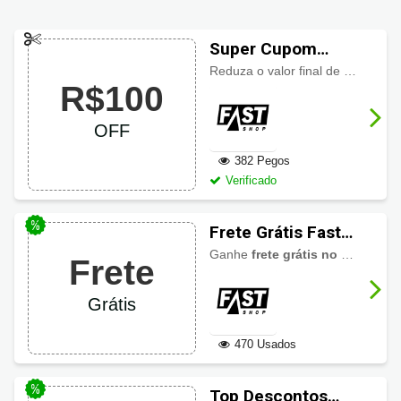
Super Cupom
Fastshop com
Reduza o valor final de sua compra com R$100,00 de desconto em produtos da lista!
R$100
R$100 OFF
OFF
382 Pegos
Verificado
Frete Grátis Fast
Shop
Ganhe
frete grátis no site Fast Shop
Frete
Grátis
470 Usados
Top Descontos