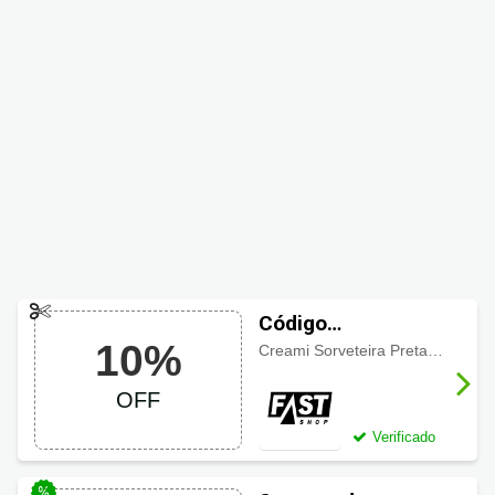
Código
10%
promocional Fast
Creami Sorveteira Preta NINJA - 413325001 com 10% de desconto
Shop com 10%
OFF
OFF
Verificado