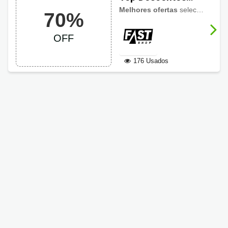
Fast Shop: até 70%
Melhores ofertas
selecionadas em um só lugar, no
70%
OFF
OFF
176 Usados