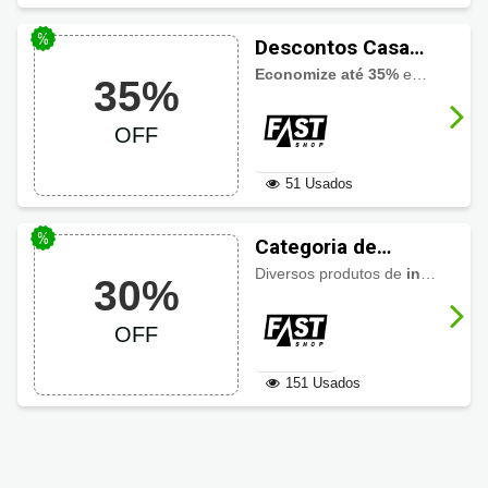
Descontos Casa
Completa Fast
Economize até 35%
em diversos produtos para casa na
35%
Shop com até 35%
OFF
OFF
51 Usados
Categoria de
informática Fast
Diversos produtos de
informática
30%
Shop até 30% OFF
OFF
151 Usados