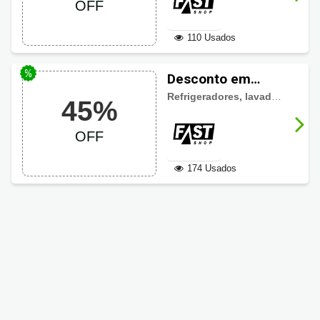
OFF
110 Usados
Desconto em
Eletrodomésticos
Refrigeradores, lavadoras, fornos, fogões, lava-louça, microondas, cozinha de embutir
45%
Fast Shop até 45%
OFF
OFF
174 Usados