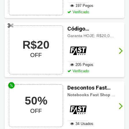
197 Pegos
Verificado
Código
promocional Fast
Garanta HOJE: R$20,00 de desconto em produtos selecionados!
R$20
Shop com R$20
OFF
OFF
205 Pegos
Verificado
Descontos Fast
Shop Notebooks
Notebooks Fast Shop
com descontos imperdíveis
50%
até 50% OFF
OFF
34 Usados