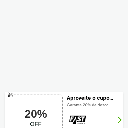
Aproveite o cupom
Fastshop com 20%
Garanta 20% de desconto em itens da página escolhida.
20%
OFF!
OFF