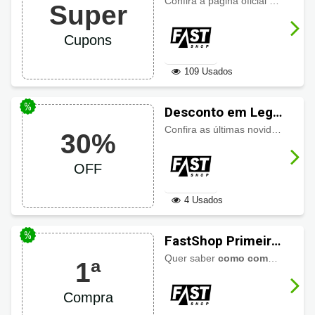
até R$1.000 de
Confira a página oficial de ação de
Super
desconto
Cupons
109 Usados
Desconto em Lego
na FastShop: até
Confira as últimas novidades em
30%
30%
OFF
4 Usados
FastShop Primeira
Compra
Quer saber
como comprar
, se é 
1ª
Compra