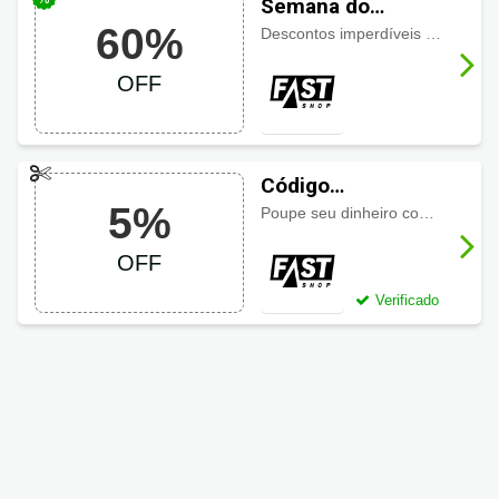
Semana do
60%
Consumidor
Descontos imperdíveis de até 60%, Por tempo limitado!
FastShop até 60%
OFF
Código
5%
promocional Fast
Poupe seu dinheiro com 5% de desconto em todo site.
Shop com 5% OFF
OFF
Verificado