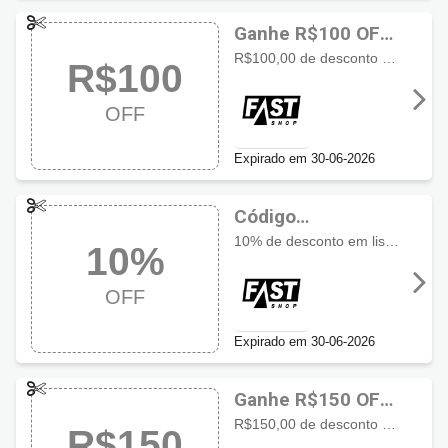
Ganhe R$100 OFF
com cupom Fast
R$100,00 de desconto no console Nintendo Switch 2 com Mario Kart World
R$100
Shop
OFF
Expirado em 30-06-2026
Código
promocional Fast
10% de desconto em lista selecionada limitado a R$150
10%
Shop com 10%
OFF
OFF
Expirado em 30-06-2026
Ganhe R$150 OFF
com cupom Fast
R$150,00 de desconto no Notebook Lenovo IdeaPad Slim 3x com 16GB 1TB SSD e tela de 15.3 com Windows 11 Copilot
R$150
Shop