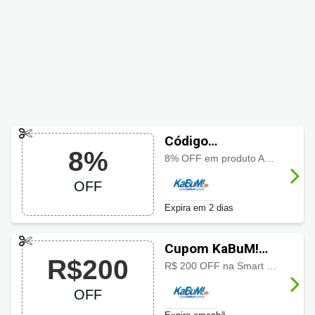
Código
8%
promocional
8% OFF em produto AMD selecionado usando o cupom, aproveite a oferta especial por tempo limitado
KaBuM! com 8%
OFF
OFF
Expira em 2 dias
Cupom KaBuM!
R$200
com R$200 OFF
R$ 200 OFF na Smart TV Hisense QLED 100 polegadas com subwoofer embutido e 144Hz aproveite o desconto especial por tempo limitado
OFF