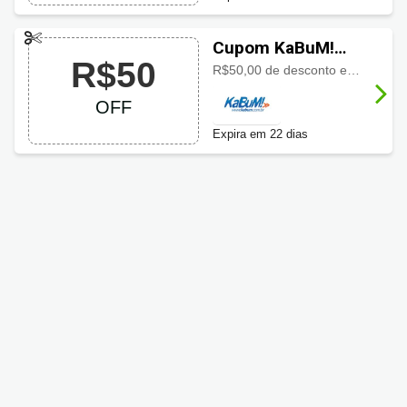
Cupom KaBuM!
R$50
com R$50 OFF
R$50,00 de desconto em itens da promoção. Válido até 20/09!
OFF
Expira em 22 dias