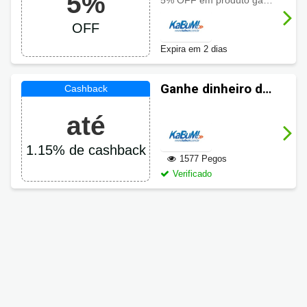
5%
5% OFF em produto gamer selecionado usando o cupom, aproveite o desconto especial por tempo limitado
OFF
Expira em 2 dias
Ganhe dinheiro de
volta em suas
até
compras KaBuM!
1.15% de cashback
1577 Pegos
Verificado