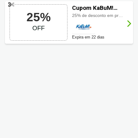
Cupom KaBuM!
25%
com 25% OFF
25% de desconto em produtos JBL. Oferta válida até o fim do mês!
OFF
Expira em 22 dias