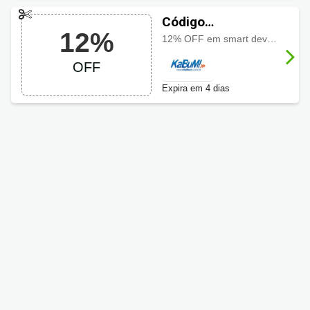
Código
12%
promocional
12% OFF em smart devices selecionados usando o cupom, aproveite a oferta especial por tempo limitado
KaBuM! com 12%
OFF
OFF
Expira em 4 dias