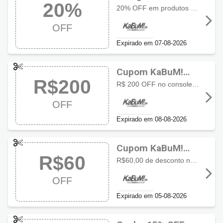
20%
promocional
20% OFF em produtos participantes da campanha Tchau Sujeira
KaBuM! com 20%
OFF
OFF
Expirado em 07-08-2026
Cupom KaBuM!
R$200
com R$200 OFF
R$ 200 OFF no console Nintendo Switch OLED com Super Mario Bros Wonder aproveite a oferta especial por tempo limitado
OFF
Expirado em 08-08-2026
Cupom KaBuM!
R$60
com R$60 OFF
R$60,00 de desconto na compra do jogo Grand Theft Auto GTA VI para PS5
OFF
Expirado em 05-08-2026