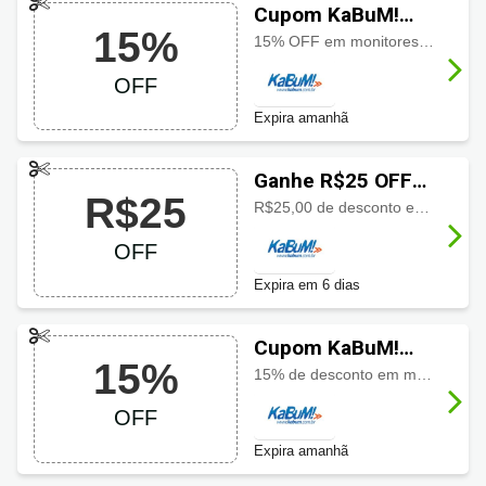
Cupom KaBuM!
15%
com 15% OFF
15% OFF em monitores e TVs OLED participantes
OFF
Expira amanhã
Ganhe R$25 OFF
R$25
usando cupom
R$25,00 de desconto em itens de decoração selecionados usando o cupom, aproveite a oferta especial por tempo limitado
KaBuM!
OFF
Expira em 6 dias
Cupom KaBuM!
15%
com 15% OFF
15% de desconto em monitores e TVs OLED participantes
OFF
Expira amanhã