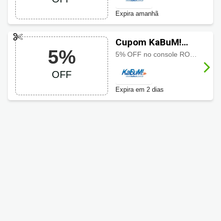
OFF
Expira amanhã
Cupom KaBuM!
5%
com 5% OFF
5% OFF no console ROG Xbox Ally X ASUS Ryzen Z2 aproveite o desconto especial em portátil gamer por tempo limitado
OFF
Expira em 2 dias