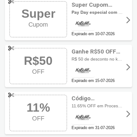
Super Cupom
Super
KaBuM! 7.7
Pay Day especial com ofertas e descontos em produtos selecionados
Cupom
Expirado em 10-07-2026
Ganhe R$50 OFF
R$50
com cupom
R$ 50 de desconto no kit Starlink Mini internet via satélite aproveite o desconto especial por tempo limitado.
KaBuM!
OFF
Expirado em 15-07-2026
Código
11%
promocional
11.65% OFF em Processador upgrade de potência com economia exclusiva
KaBuM! com 11%
OFF
OFF
Expirado em 31-07-2026