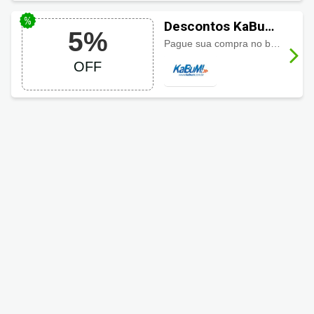
Descontos KaBuM!
5%
com 5% em todo
Pague sua compra no boleto bancário e economize com 5% de desconto!
site
OFF