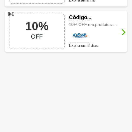
Expira amanhã
Código
10%
promocional
10% OFF em produtos de áudio selecionados usando o cupom, aproveite a oferta especial por tempo limitado
KaBuM! com 10%
OFF
OFF
Expira em 2 dias