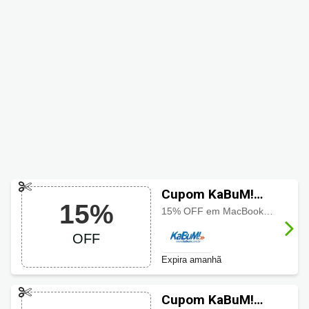
Cupom KaBuM!
15%
com 15% OFF
15% OFF em MacBooks selecionados
OFF
Expira amanhã
Cupom KaBuM!