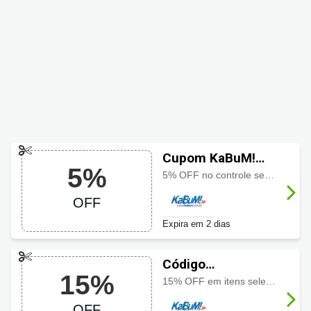
Cupom KaBuM!
5%
com 5% OFF
5% OFF no controle sem fio Microsoft Xbox branco aproveite o desconto especial por tempo limitado
OFF
Expira em 2 dias
Código
15%
promocional
15% OFF em itens selecionados usando o cupom, aproveite a campanha especial por tempo limitado
KaBuM! com 15%
OFF