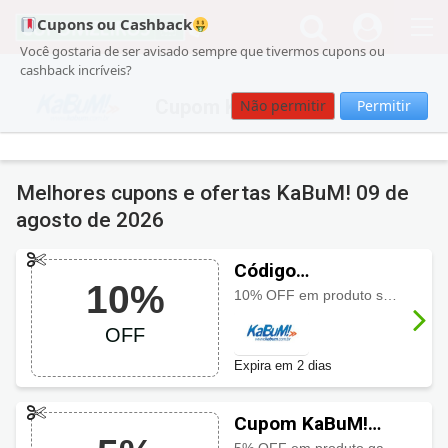
Cupons ou Cashback
Você gostaria de ser avisado sempre que tivermos cupons ou
cashback incríveis?
Cupom KaBuM!
Não permitir
Permitir
Melhores cupons e ofertas KaBuM!
09 de
agosto de 2026
Código
10%
promocional
10% OFF em produto selecionado usando o cupom, aproveite a oferta especial por tempo limitado
KaBuM! com 10%
OFF
OFF
Expira em 2 dias
Cupom KaBuM!
com 5% OFF