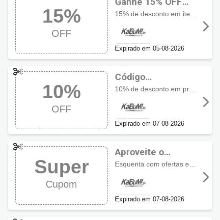
Ganhe 15% OFF
15%
com cupom
15% de desconto em itens selecionados usando o cupom, aproveite a oferta especial por tempo limitado
KaBuM!
OFF
Expirado em 05-08-2026
Código
10%
promocional
10% de desconto em produtos participantes da campanha Esquenta
KaBuM! com 10%
OFF
OFF
Expirado em 07-08-2026
Aproveite o
Super
desconto com o
Esquenta com ofertas em produtos selecionados
cupom KaBuM!
Cupom
Expirado em 07-08-2026