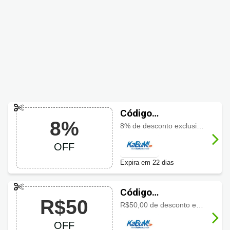
Código
8%
promocional
8% de desconto exclusivo em produtos de VGA. Só hoje!
KaBuM! com 8%
OFF
OFF
Expira em 22 dias
Código
R$50
promocional
R$50,00 de desconto em produtos selecionados. Não perca!
KaBuM! com R$50
OFF
OFF