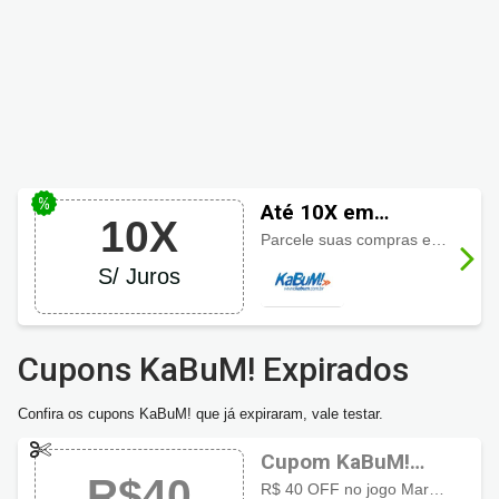
Até 10X em
10X
KaBuM!
Parcele suas compras em até 10 vezes sem juros.
S/ Juros
Cupons KaBuM! Expirados
Confira os cupons KaBuM! que já expiraram, vale testar.
Cupom KaBuM!
R$40
com
R$ 40 OFF no jogo Marvel Tokon Fighting Souls para PS5 aproveite o desconto especial por tempo limitado