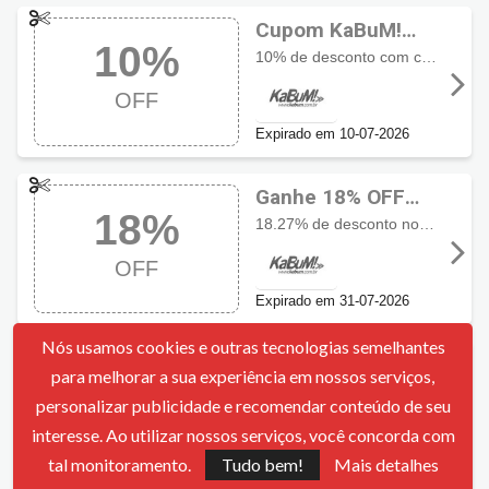
Cupom KaBuM!
10%
com 10% OFF
10% de desconto com cupom válido das 05h às 11h durante a promoção Shot da Manhã com novas ofertas diárias entre 06/07 e 10/07
OFF
Expirado em 10-07-2026
Ganhe 18% OFF
18%
com cupom
18.27% de desconto no processador Intel Core Ultra 5 245K com até 14 núcleos e suporte a PCIe 5.0 e DDR5 aproveite o desconto em upgrade de performance
KaBuM!
OFF
Expirado em 31-07-2026
Nós usamos cookies e outras tecnologias semelhantes
Código
para melhorar a sua experiência em nossos serviços,
10%
promocional
10% de desconto no jogo Grand Theft Auto GTA VI para PS5 aproveite o desconto especial em um dos lançamentos mais aguardados
personalizar publicidade e recomendar conteúdo de seu
KaBuM! com 10%
OFF
interesse. Ao utilizar nossos serviços, você concorda com
OFF
tal monitoramento.
Tudo bem!
Mais detalhes
Expirado em 31-07-2026