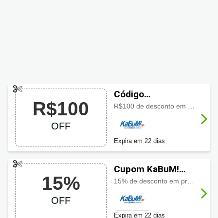
Código
R$100
promocional
R$100 de desconto em produtos ASRock. Aproveite!
KaBuM! com
OFF
R$100 OFF
Expira em 22 dias
Cupom KaBuM!
15%
com 15% OFF
15% de desconto em produtos da Sacy. Promoção relâmpago!
OFF
Expira em 22 dias