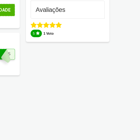
Avaliações
DADE
5
1 Voto
IROS