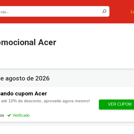
L
omocional Acer
de agosto de 2026
sando cupom Acer
 até 10% de desconto, aproveite agora mesmo!
VER CUPOM
FICACO
gos
Verificado