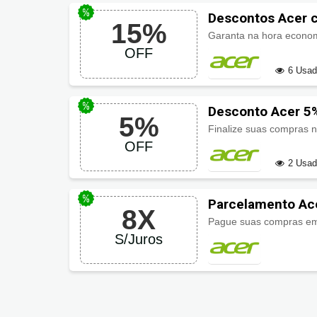
Descontos Acer 
15%
Garanta na hora econo
OFF
6 Usa
Desconto Acer 5
5%
Finalize suas compras 
OFF
2 Usa
Parcelamento Ace
8X
Pague suas compras e
S/Juros