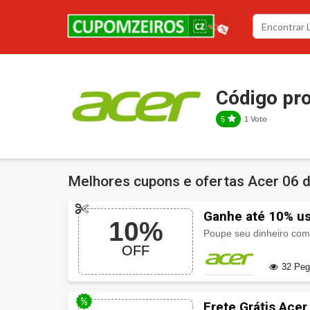
Código pr
5
1 Voto
Melhores cupons e ofertas Acer
06 
Ganhe até 10% u
10%
Poupe seu dinheiro com
OFF
32 Pe
Frete Grátis Acer