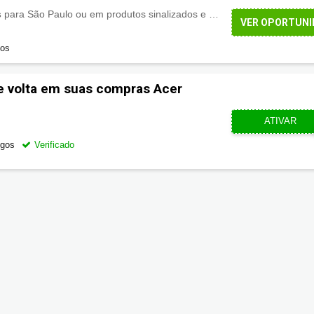
s
para São Paulo ou em produtos sinalizados e datas sazonais informada pela Acer!
VER OPORTUNI
dos
e volta em suas compras Acer
CUPOMZE
ATIVAR
egos
Verificado