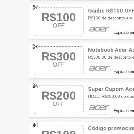
Ganhe R$100 OF
R$100
R$100 de desconto em M
OFF
Expirado e
Notebook Acer A
R$300
Acer
R$300,00 de desconto e
OFF
Expirado e
Super Cupom Ac
R$200
HOJE: R$200,00 de des
OFF
Expirado e
Código promocio