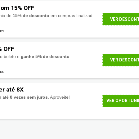
com 15% OFF
mia de
15% de desconto
em compras finalizadas no pix ou em a vista no cartão.
VER DESCON
dos
% OFF
no boleto e
ganhe 5% de desconto
.
VER DESCON
dos
r até 8X
m até
8 vezes sem juros
. Aproveite!
VER OPORTUNI