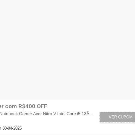
er com R$400 OFF
R$400 de desconto em Notebook Gamer Acer Nitro V Intel Core i5 13ÂªG 8GB 512GB SSD RTX4050 Windows 11 Home 15.6' Full HD ANV15-51-54DL
VER CUPOM
40
m 30-04-2025