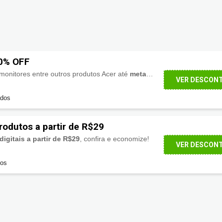
50% OFF
monitores entre outros produtos Acer até
metade do preço
. Neste link
VER DESCON
ados
rodutos a partir de R$29
igitais a partir de R$29
, confira e economize!
VER DESCON
dos