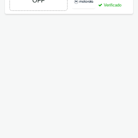
OFF
Verificado