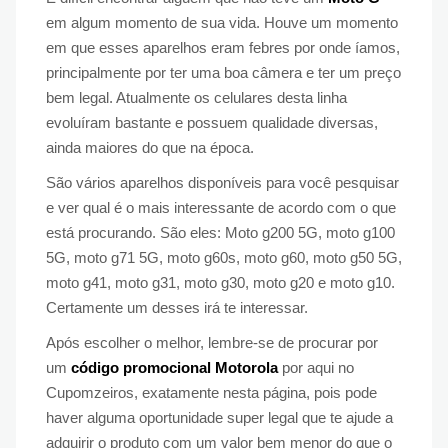
em algum momento de sua vida. Houve um momento
em que esses aparelhos eram febres por onde íamos,
principalmente por ter uma boa câmera e ter um preço
bem legal. Atualmente os celulares desta linha
evoluíram bastante e possuem qualidade diversas,
ainda maiores do que na época.
São vários aparelhos disponíveis para você pesquisar
e ver qual é o mais interessante de acordo com o que
está procurando. São eles: Moto g200 5G, moto g100
5G, moto g71 5G, moto g60s, moto g60, moto g50 5G,
moto g41, moto g31, moto g30, moto g20 e moto g10.
Certamente um desses irá te interessar.
Após escolher o melhor, lembre-se de procurar por
um
código promocional Motorola
por aqui no
Cupomzeiros, exatamente nesta página, pois pode
haver alguma oportunidade super legal que te ajude a
adquirir o produto com um valor bem menor do que o