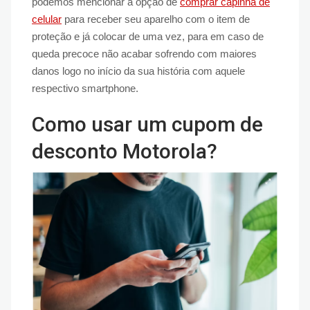
podemos mencionar a opção de
comprar
capinha
de
celular
para receber seu aparelho com o item de
proteção e já colocar de uma vez, para em caso de
queda precoce não acabar sofrendo com maiores
danos logo no início da sua história com aquele
respectivo smartphone.
Como usar um cupom de
desconto Motorola?