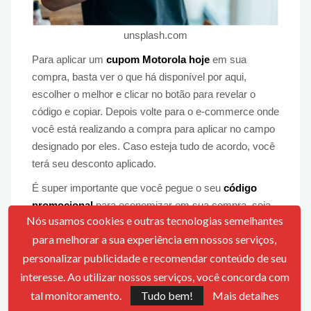
unsplash.com
Para aplicar um
cupom Motorola hoje
em sua
compra, basta ver o que há disponível por aqui,
escolher o melhor e clicar no botão para revelar o
código e copiar. Depois volte para o e-commerce onde
você está realizando a compra para aplicar no campo
designado por eles. Caso esteja tudo de acordo, você
terá seu desconto aplicado.
É super importante que você pegue o seu
código
promocional
para economizar em sua compra, seja
Nós usamos cookies e outras tecnologias semelhantes
lá qual for a loja online em que está prestes a adquirir
para melhorar a sua experiência em nossos serviços,
algo. Por aqui temos oportunidades disponíveis para
personalizar publicidade e recomendar conteúdo de seu
mais de 800 e-commerces do Brasil e do mundo.
Conte conosco na hora de procurar por um desconto.
interesse. Ao utilizar nossos serviços, você concorda com
tal monitoramento.
Tudo bem!
Mais detalhes
Além disso, também colocamos algumas
promoções