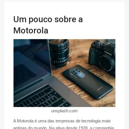
Um pouco sobre a
Motorola
unsplash.com
A Motorola é uma das empresas de tecnologia mais
antigas do mundo. Na ativa desde 1928, a companhia