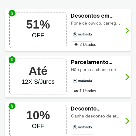
Descontos em
51%
acessórios
Fone de ouvido, carregador, película de celular, capa protetora, babá eletrônica, caixa de som, ready for, câmera de monitoramento e muito mais com
Motorola até 51%
OFF
OFF
2 Usados
Parcelamento
Até
Motorola
Não perca a chance de aproveitar as melhores ofertas e ainda a facilidade de parcelar suas compras na Motorola em
12X S/Juros
1 Usados
Desconto
10%
Motorola: até 10%
Ganhe
desconto de até 10%
efe
à vista
OFF