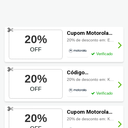
Cupom Motorola
20%
com 20% OFF
20% de desconto em: Edge 70 256gb
OFF
Verificado
Código
20%
promocional
20% de desconto em: Kit Edge 70 512gb + Buds Loop
Motorola com 20%
OFF
OFF
Verificado
Cupom Motorola
20%
com 20% OFF
20% de desconto em: Kit Edge 70 512gb + Buds Swarovski Champgne