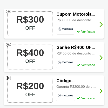
Cupom Motorola
R$300
com R$300 OFF
R$300,00 de desconto no lançamento do edge 70 256 GB. Produtos participantes: edge 70 512GB; edge 70 512GB + moto buds loop verde; edge 70 512GB + moto buds loop swarovski ice melt; edge 70 512GB + moto buds loop swarovski champagne.
OFF
Verificado
Ganhe R$400 OFF
R$400
com cupom
R$400,00 de desconto no lançamento do edge 70 512 GB. Produtos participantes: edge 70 512GB; edge 70 512GB + moto buds loop verde; edge 70 512GB + moto buds loop swarovski ice melt; edge 70 512GB + moto buds loop swarovski champagne.
Motorola
OFF
Verificado
Código
R$200
promocional
Garanta R$200,00 de desconto no seu novo Motorola. Produtos participantes: moto g86 512 GB / 12 GB RAM; edge 60 fusion; edge 60 pro 256 GB; edge 60 pro 512 GB.
Motorola com
OFF
R$200 OFF
Verificado