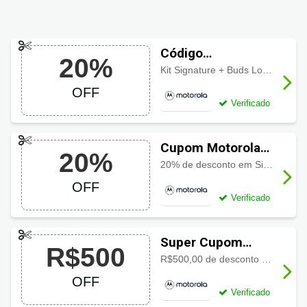
Código
20%
promocional
Kit Signature + Buds Loop com 20% de desconto, confira!
Motorola com 20%
OFF
OFF
Verificado
Cupom Motorola
20%
com 20% OFF
20% de desconto em Signature 512GB
OFF
Verificado
Super Cupom
R$500
Motorola com
R$500,00 de desconto no lançamento do edge 70 Crystals by Swarovski. Acesse: motorola edge 70 collection pack by Swarovski
R$500 OFF
OFF
Verificado