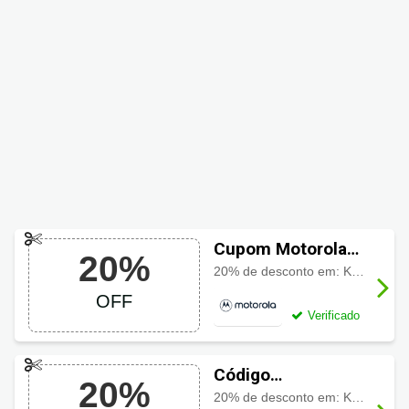
Cupom Motorola
20%
com 20% OFF
20% de desconto em: Kit Edge 70 256gb + Buds Swarovski Ice Melt
OFF
Verificado
Código
20%
promocional
20% de desconto em: Kit Edge 70 512gb + Buds Swarovski Ice Melt