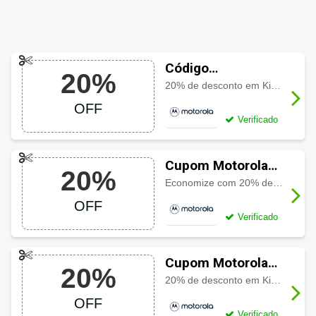
Código
20%
promocional
20% de desconto em Kit Signature + Buds Swarovski Champgne
Motorola com 20%
OFF
OFF
Verificado
Cupom Motorola
20%
com 20% OFF
Economize com 20% de desconto em Edge 70 512gb
OFF
Verificado
Cupom Motorola
20%
com 20% OFF
20% de desconto em Kit Signature + Buds Swarovski Ice Melt
OFF
Verificado