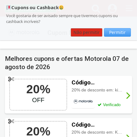
Cupons ou Cashback
Você gostaria de ser avisado sempre que tivermos cupons ou
cashback incríveis?
Cupom Motorola
Não permitir
Permitir
Melhores cupons e ofertas Motorola
07 de
agosto de 2026
Código
20%
promocional
20% de desconto em: kit Edge 70 Coy + Moto Buds
Motorola com 20%
OFF
OFF
Verificado
Código
20%
promocional
20% de desconto em: Kit Edge 70 256gb + Buds Swarovski Champgne