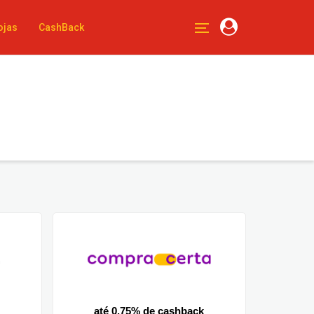
ojas
CashBack
até 0.75% de cashback