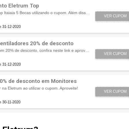
to Eletrum Top
Pague R$399 no Cooktop Itaiaia 5 Bocas utilizando o cupom. Além disso o produto terá frete grátis para região Sul e Sudeste via AME.
COOKTOPE
VER CUPOM
m 31-12-2020
entiladores 20% de desconto
Todos os ventiladores com 20% de desconto, confira neste link e aproveite a economia agora mesmo!
VENTILA2
VER CUPOM
m 31-12-2020
0% de desconto em Monitores
a Eletrum ao utilizar o cupom. Aproveite!
MONITOR1
VER CUPOM
m 30-11-2020