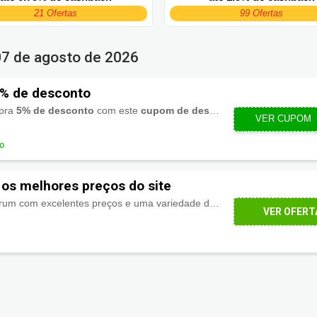
21 Ofertas
99 Ofertas
07 de agosto de 2026
% de desconto
mpra
5% de desconto
com este
cupom de desconto Eletrum
. Aprovei
VER CUPOM
SAUD
do
os melhores preços do site
Categoria Outlet da Eletrum com excelentes preços e uma variedade de produtos com até ótima oportunidade de
VER OFERT