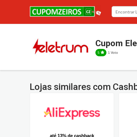
Cupom El
5
1 Voto
Lojas similares com Cash
até 13% de cashback