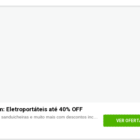
: Eletroportáteis até 40% OFF
Ferro, panelas elétricas, sanduicheiras e muito mais com descontos incríveis de
até 40% de d
VER OFERT