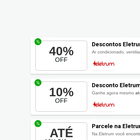
Descontos Eletru
40%
OFF
Desconto Eletru
10%
Ganhe agora mesmo
a
OFF
Parcele na Eletr
ATÉ