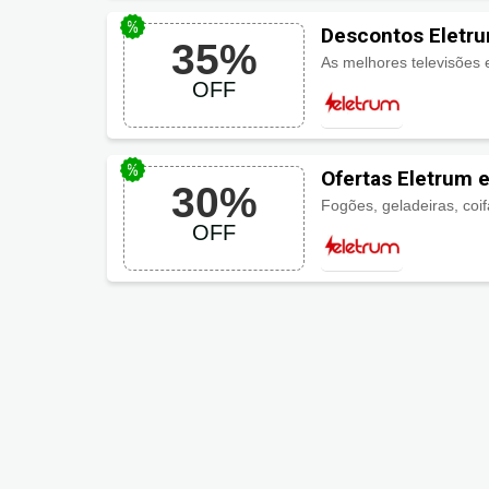
Descontos Eletr
35%
As melhores televisões
OFF
Ofertas Eletrum 
30%
OFF