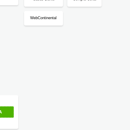
WebContinental
esconto
. Confira!
A