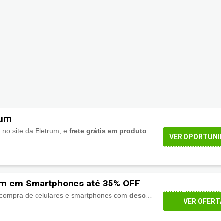
rum
a
no site da Eletrum, e
frete grátis em produtos selecionados
ou em 
VER OPORTUNI
um em Smartphones até 35% OFF
 compra de celulares e smartphones com
descontos de até 35%
. As 
VER OFERT