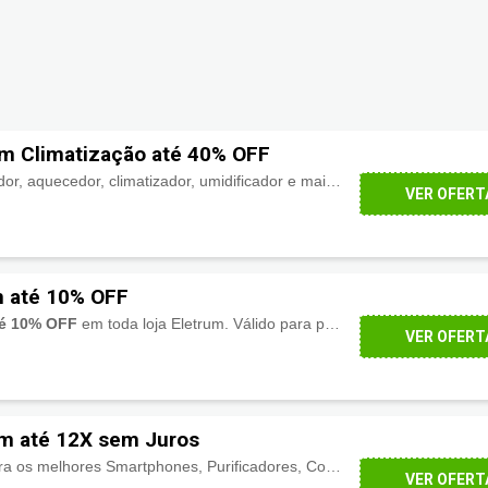
m Climatização até 40% OFF
Ar condicionado, ventilador, aquecedor, climatizador, umidificador e mais com
descontos de a
VER OFERT
m até 10% OFF
té 10% OFF
em toda loja Eletrum. Válido para pagamento à vista no boleto. Aproveite!
VER OFERT
um até 12X sem Juros
Na Eletrum você encontra os melhores Smartphones, Purificadores, Cooktops, Depuradores de Ar, TV's e muito mais. E ainda você ganha desconto à vista e os melhores preços em
VER OFERT