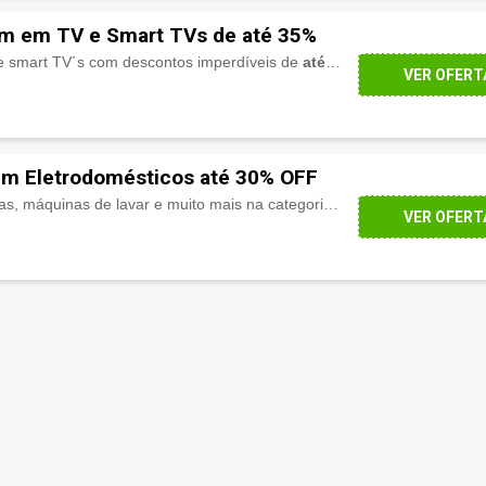
um em TV e Smart TVs de até 35%
 e smart TV´s com descontos imperdíveis de
até 35% de desconto
em 
VER OFERT
em Eletrodomésticos até 30% OFF
Fogões, geladeiras, coifas, máquinas de lavar e muito mais na categoria de eletrodomésticos com
VER OFERT