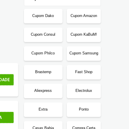
Cupom Dako
Cupom Amazon
Cupom Consul
Cupom KaBuM!
Cupom Philco
Cupom Samsung
Brastemp
Fast Shop
promoções da loja.
DADE
Aliexpress
Electrolux
Extra
Ponto
melhores marcas e modelos.
A
Casas Bahia
Compra Certa