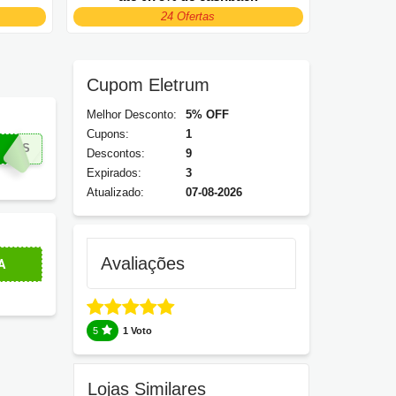
24 Ofertas
Cupom Eletrum
Melhor Desconto:
5% OFF
Cupons:
1
te!
ADES
Descontos:
9
Expirados:
3
Atualizado:
07-08-2026
economia
. Confira e aproveite agora mesmo!
Avaliações
A
5
1 Voto
Lojas Similares