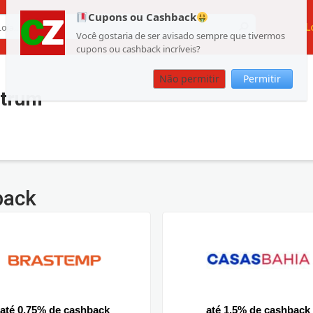
Cupons ou Cashback
L
Você gostaria de ser avisado sempre que tivermos
cupons ou cashback incríveis?
Não permitir
Permitir
etrum
back
até 0.75% de cashback
até 1.5% de cashback