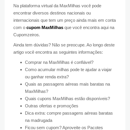
Na plataforma virtual da MaxMilhas você pode
encontrar diversos destinos nacionais ou
internacionais que tem um preço ainda mais em conta
com o
cupom MaxMilhas
que você encontra aqui na
Cupomzeiros.
Ainda tem dúvidas? Não se preocupe. Ao longo deste
artigo você encontra as seguintes informações:
Comprar na MaxMilhas é confiável?
Como acumular milhas pode te ajudar a viajar
ou ganhar renda extra?
Quais as passagens aéreas mais baratas na
MaxMilhas?
Quais cupons MaxMilhas estão disponíveis?
Outras ofertas e promoções
Dica extra: compre passagens aéreas baratas
na madrugada
Ficou sem cupom? Aproveite os Pacotes