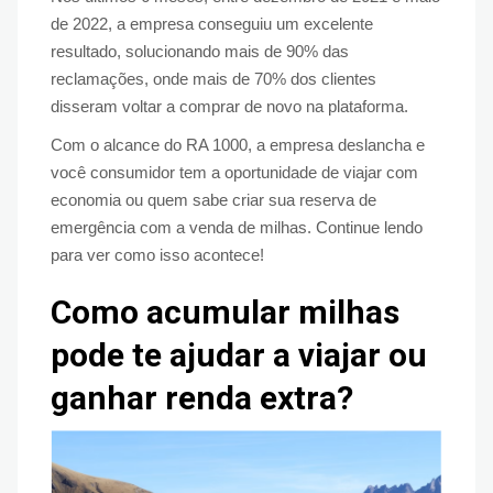
de 2022, a empresa conseguiu um excelente
resultado, solucionando mais de 90% das
reclamações, onde mais de 70% dos clientes
disseram voltar a comprar de novo na plataforma.
Com o alcance do RA 1000, a empresa deslancha e
você consumidor tem a oportunidade de viajar com
economia ou quem sabe criar sua reserva de
emergência com a venda de milhas. Continue lendo
para ver como isso acontece!
Como acumular milhas
pode te ajudar a viajar ou
ganhar renda extra?