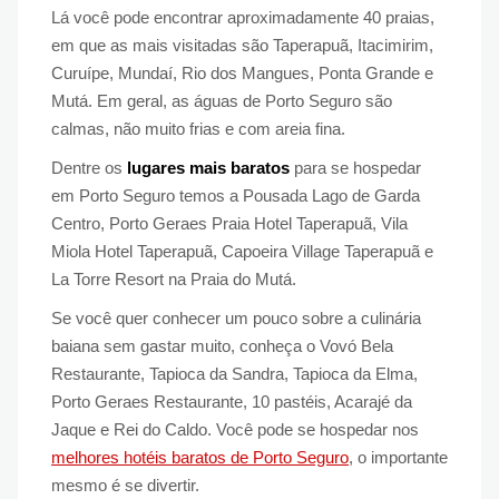
Lá você pode encontrar aproximadamente 40 praias,
em que as mais visitadas são Taperapuã, Itacimirim,
Curuípe, Mundaí, Rio dos Mangues, Ponta Grande e
Mutá. Em geral, as águas de Porto Seguro são
calmas, não muito frias e com areia fina.
Dentre os
lugares mais baratos
para se hospedar
em Porto Seguro temos a Pousada Lago de Garda
Centro, Porto Geraes Praia Hotel Taperapuã, Vila
Miola Hotel Taperapuã, Capoeira Village Taperapuã e
La Torre Resort na Praia do Mutá.
Se você quer conhecer um pouco sobre a culinária
baiana sem gastar muito, conheça o Vovó Bela
Restaurante, Tapioca da Sandra, Tapioca da Elma,
Porto Geraes Restaurante, 10 pastéis, Acarajé da
Jaque e Rei do Caldo. Você pode se hospedar nos
melhores hotéis baratos de Porto Seguro
, o importante
mesmo é se divertir.