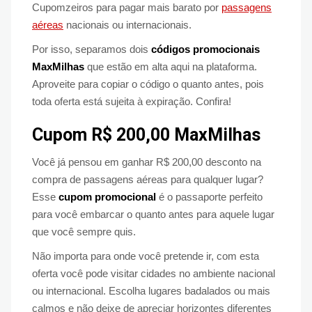
Cupomzeiros para pagar mais barato por
passagens
aéreas
nacionais ou internacionais.
Por isso, separamos dois
códigos promocionais
MaxMilhas
que estão em alta aqui na plataforma.
Aproveite para copiar o código o quanto antes, pois
toda oferta está sujeita à expiração. Confira!
Cupom R$ 200,00 MaxMilhas
Você já pensou em ganhar R$ 200,00 desconto na
compra de passagens aéreas para qualquer lugar?
Esse
cupom promocional
é o passaporte perfeito
para você embarcar o quanto antes para aquele lugar
que você sempre quis.
Não importa para onde você pretende ir, com esta
oferta você pode visitar cidades no ambiente nacional
ou internacional. Escolha lugares badalados ou mais
calmos e não deixe de apreciar horizontes diferentes