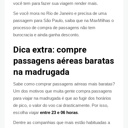
você tem para fazer sua viagem render mais.
Se você mora no Rio de Janeiro e precisa de uma
passagem para São Paulo, saiba que na MaxMilhas o
processo de compra de passagens não tem
burocracia e ainda ganha desconto.
Dica extra: compre
passagens aéreas baratas
na madrugada
Sabe como comprar passagens aéreas mais baratas?
Um dos motivos que muita gente compra passagens
para viajar na madrugada é que ao fugir dos horários
de pico, o valor do voo cai drasticamente. Por isso,
escolha viajar
entre 23 e 06 horas
.
Dentre as companhias que mais estão habituadas a