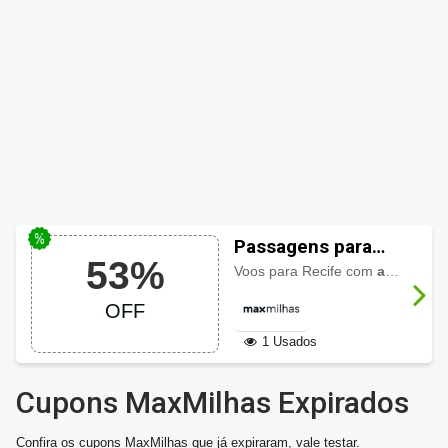
Passagens para
53%
Recife em Oferta
Voos para Recife com
até 53% OFF
na MaxMilhas
OFF
1 Usados
Cupons MaxMilhas Expirados
Confira os cupons MaxMilhas que já expiraram, vale testar.