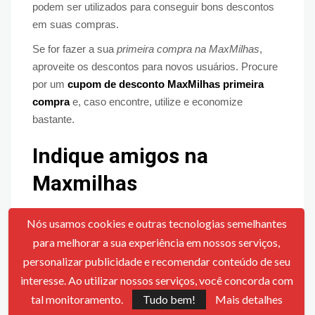
podem ser utilizados para conseguir bons descontos
em suas compras.
Se for fazer a sua
primeira compra na MaxMilhas
,
aproveite os descontos para novos usuários. Procure
por um
cupom de desconto MaxMilhas primeira
compra
e, caso encontre, utilize e economize
bastante.
Indique amigos na
Maxmilhas
Indicando amigos na Maxmilhas você pode obter um
Nós usamos cookies e outras tecnologias semelhantes
desconto de 20 reais na primeira compra e seu amigo
para melhorar a sua experiência em nossos serviços,
também ganha. Ou seja, ambos podem desfrutar
personalizar publicidade e recomendar conteúdo de seu
juntos de um bom desconto. Para indicar um amigo
interesse. Ao utilizar nossos serviços, você concorda com
são necessárias as seguintes etapas:
tal monitoramento.
Tudo bem!
Mais detalhes
Primeiramente você deve criar um link de