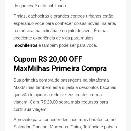
do que você está habituado.
Praias, cachoeiras e grandes centros urbanos estão
esperando você para conhecer coisas novas, na arte,
na música, na culinária e no jeito de viver. É uma
excelente experiência de vida para muitos
mochileiros
e também pode ser para você.
Cupom R$ 20,00 OFF
MaxMilhas Primeira Compra
Sua primeira compra de passagens na plataforma
MaxMilhas também está sujeita a descontos bacanas
que vão te ajudar a reduzir seus custos com a
viagem. Com R$ 20,00 sobra mais recursos para
curtir sua viagem.
Aproveite para conhecer destinos mais baratos como
Salvador, Cancún, Marrocos, Cairo, Tailândia e países