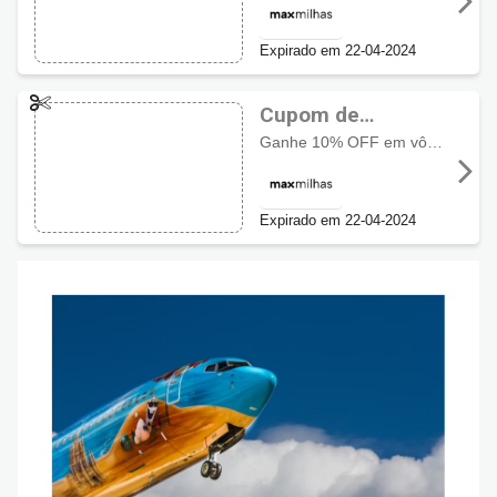
Expirado em 22-04-2024
Cupom de
desconto
Ganhe 10% OFF em vôos com milhas utilizando esse
MaxMilhas 10%
Expirado em 22-04-2024