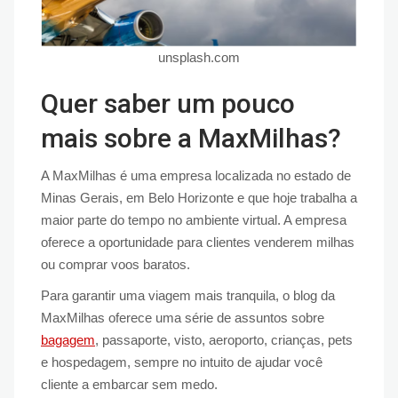
unsplash.com
Quer saber um pouco
mais sobre a MaxMilhas?
A MaxMilhas é uma empresa localizada no estado de
Minas Gerais, em Belo Horizonte e que hoje trabalha a
maior parte do tempo no ambiente virtual. A empresa
oferece a oportunidade para clientes venderem milhas
ou comprar voos baratos.
Para garantir uma viagem mais tranquila, o blog da
MaxMilhas oferece uma série de assuntos sobre
bagagem
, passaporte, visto, aeroporto, crianças, pets
e hospedagem, sempre no intuito de ajudar você
cliente a embarcar sem medo.