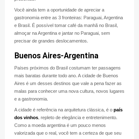
Você ainda tem a oportunidade de apreciar a
gastronomia entre as 3 fronteiras: Paraguai, Argentina
e Brasil. É possível tomar café da manhã no Brasil,
almoçar na Argentina e jantar no Paraguai, sem
precisar de grandes deslocamentos.
Buenos Aires-Argentina
Países próximos do Brasil costumam ter passagens
mais baratas durante todo ano. A cidade de Buenos
Aires é um desses destinos que vale a pena fazer as
malas para conhecer uma nova cultura, novos lugares
e a gastronomia.
A cidade é referência na arquitetura clássica, é o
país
dos vinhos
, repleto de elegância e entretenimento.
Como a moeda argentina é um pouco menos
valorizada que o real, você tem a certeza de que seu