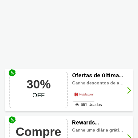
Ofertas de última
30%
hora para o fim de
Ganhe
descontos de até 30%
na
semana
OFF
661 Usados
Rewards
Compre
Hoteis.com:
Ganhe uma
diária grátis
caso ac
Acumule 10 noites