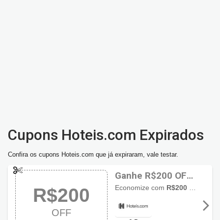
Cupons Hoteis.com Expirados
Confira os cupons Hoteis.com que já expiraram, vale testar.
Ganhe R$200 OFF
usando cupom
Economize com
R$200 de desconto
R$200
Hoteis.com
OFF