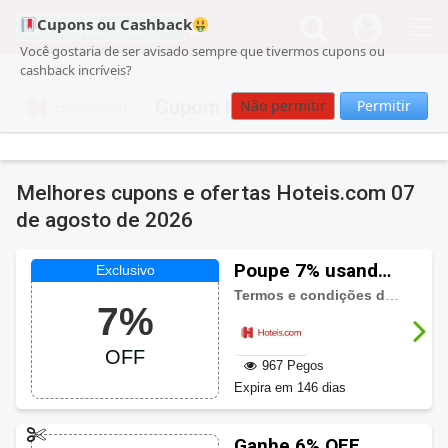
Cupons ou Cashback
Você gostaria de ser avisado sempre que tivermos cupons ou
cashback incríveis?
Cupom Hoteis.com
Não permitir
Permitir
Melhores cupons e ofertas Hoteis.com
07
de agosto de 2026
Poupe 7% usando
o cupom
Termos e condições
de uso do cupom:
7%
Hoteis.com
OFF
967 Pegos
Expira em 146 dias
Ganhe 6% OFF