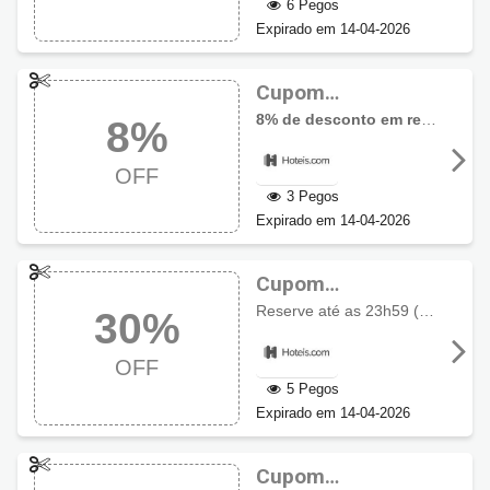
6 Pegos
Expirado em 14-04-2026
Cupom
Hoteis.com 8% de
8% de desconto
em reservas
. 
8%
desconto
OFF
3 Pegos
Expirado em 14-04-2026
Cupom
Hoteis.com até
Reserve até as 23h59 (BRT) de 29/11/2021.
30%
30% de desconto +
Selos em dobro
OFF
5 Pegos
Expirado em 14-04-2026
Cupom