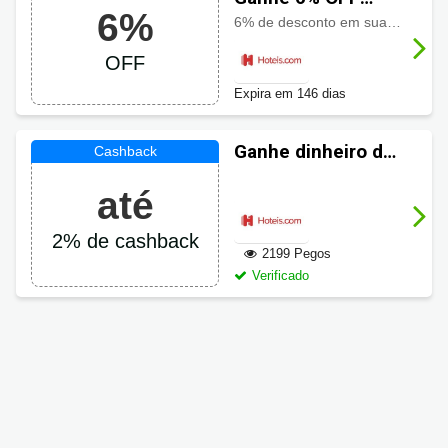
6%
com Código
6% de desconto em suas reservas. Reserve com facilidade escolhendo reservas reembolsáveis. Datas de estadia: 9/12/25-31/12/26 e Check-out: 31/12/26
promocional
OFF
Hoteis.com
Expira em 146 dias
Ganhe dinheiro de
volta em suas
até
compras
Hoteis.com
2% de cashback
2199 Pegos
Verificado