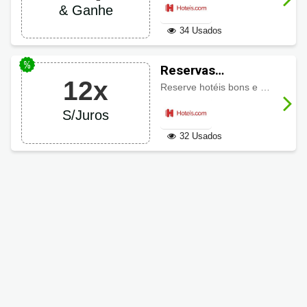
& Ganhe
e ganhe 1 diária
34 Usados
Reservas
12x
Hoteis.com em
Reserve hotéis bons e baratos em Hoteis.com e ainda podendo parcelar em até 12 vezes sem juros*. Aproveite!
Até 12 vezes sem
S/Juros
juros
32 Usados