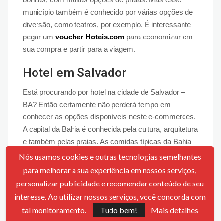
município também é conhecido por várias opções de
diversão, como teatros, por exemplo. É interessante
pegar um
voucher Hoteis.com
para economizar em
sua compra e partir para a viagem.
Hotel em Salvador
Está procurando por hotel na cidade de Salvador –
BA? Então certamente não perderá tempo em
conhecer as opções disponíveis neste e-commerces.
A capital da Bahia é conhecida pela cultura, arquitetura
e também pelas praias. As comidas típicas da Bahia
também atraem muitos turistas, principalmente para a
Nós usamos cookies e outras tecnologias semelhantes
capital. Um local excelente para curtir em família, mas
para melhorar a sua experiência em nossos serviços,
também para ir solteiro(a), principalmente no
personalizar publicidade e recomendar conteúdo de seu
Carnaval.
interesse. Ao utilizar nossos serviços, você concorda com
tal monitoramento.
Tudo bem!
Mais detalhes
Hotel em Curitiba