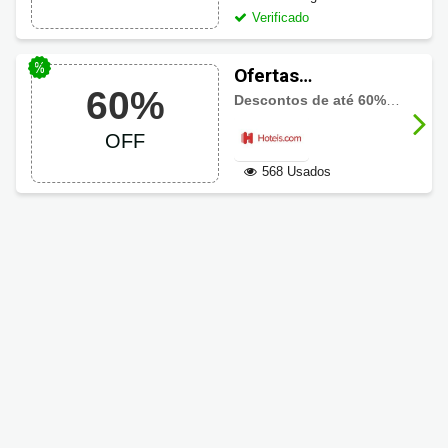
Verificado
Ofertas
60%
Imperdíveis
Descontos de até 60%
nos melho
Hoteis.com: até
OFF
60% OFF
568 Usados