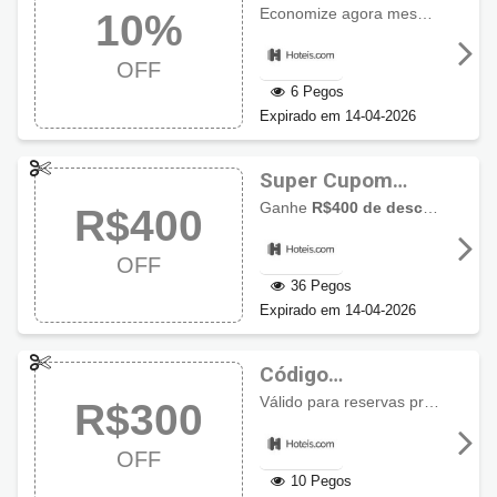
Hoteis.com 10%
Economize agora mesmo
10% de
10%
de desconto
OFF
6 Pegos
Expirado em 14-04-2026
Super Cupom
R$400 OFF com
Ganhe
R$400 de desconto
nas c
R$400
Hoteis.com
OFF
36 Pegos
Expirado em 14-04-2026
Código
Promocional
Válido para reservas pré-pagas feitas nos hotéis participantes. Use este cupom para ganhar
R$300
Hoteis.com, R$300
OFF
OFF
10 Pegos