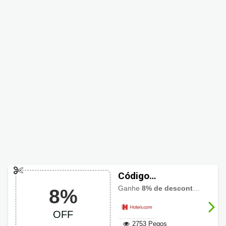
Código
promocional
Ganhe
8% de desconto em reservas
8%
Hoteis.com 8%
OFF todo o site
OFF
2753 Pegos