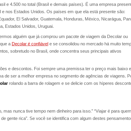
il e 4.500 no total (Brasil e demais países). É uma empresa presen
sil e nos Estados Unidos. Os países em que ela está presente são:
, Equador, El Salvador, Guatemala, Honduras, México, Nicarágua, Pa
na, Estados Unidos, Uruguai.
ermos alguém que já comprou um pacote de viagem da Decolar ou
 que a
Decolar é confiável
e se consolidou no mercado há muito temp
os, sobretudo no Brasil, onde concentra seus principais ativos
ões e descontos. Foi sempre uma premissa ter o preço mais baixo 
ama de ser a melhor empresa no segmento de agências de viagens. P
olar
rolando a barra de rolagem e se delicie com os híperes descont
, mas nunca tive tempo nem dinheiro para isso.” “Viajar é para que
isa de gente rica”. Se você se identifica com algum destes pensamento