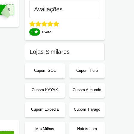
Avaliações
K500
5
1 Voto
Lojas Similares
Cupom GOL
Cupom Hurb
Cupom KAYAK
Cupom Almundo
Cupom Expedia
Cupom Trivago
MaxMilhas
Hoteis.com