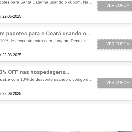
Ganhe 10% OFF em pacotes para Santa Catarina usando o cupom. Não perca!
SANTA10CA
VER CUPOM
m 22-06-2025
m pacotes para o Ceará usando o
Viaje para o Ceará com 10% de desconto extra com o cupom Decolar. Aproveite!
VER CUPOM
CEARA1
m 22-06-2025
0% OFF nas hospedagens
loche
com 10% de desconto usando o código de desconto Decolar. Aproveite!
BARILOCHE
VER CUPOM
m 22-06-2025