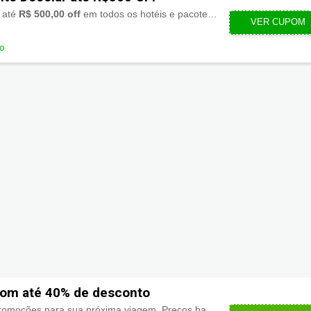
 até
R$ 500,00 off
em todos os hotéis e pacotes da Decolar. Aproveite!
VER CUPOM
NUBAN
do
com até 40% de desconto
Encontre as melhores promoções para sua próxima viagem. Preços baratos em passagens, pacotes, hospedagens e muito mais na Decolar.