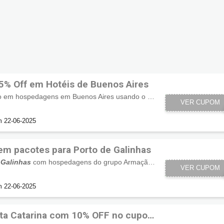
% Off em Hotéis de Buenos Aires
Ganhe 15% de desconto em hospedagens em Buenos Aires usando o cupom. Aproveite!
BUENOS15
VER CUPOM
m 22-06-2025
m pacotes para Porto de Galinhas
 Galinhas
com hospedagens do grupo Armação com desconto exclusivo usando o cupom Decolar, não perca!
ARMACAO1
VER CUPOM
m 22-06-2025
nta Catarina com 10% OFF no cupom