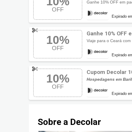
10%
Decolar
OFF
Expirado e
Ganhe 10% OFF e
10%
cupom Decolar
OFF
Expirado e
Cupom Decolar 1
10%
selecionadas
Hospedagens em Bari
OFF
Expirado e
Sobre a Decolar