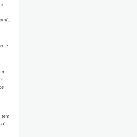
te
namá,
o, e
em
or
os
m tem
s é