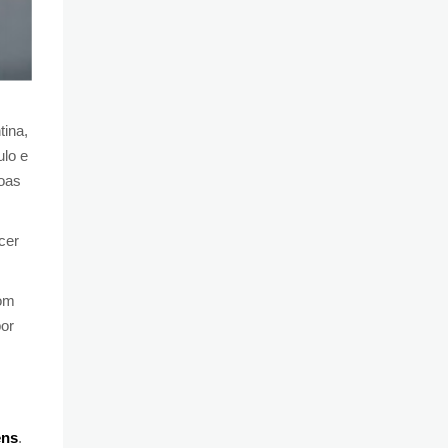
tina,
ulo e
soas
cer
com
por
ens
.