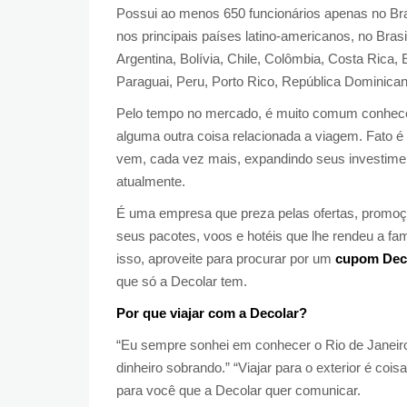
Possui ao menos 650 funcionários apenas no Bras
nos principais países latino-americanos, no Bra
Argentina, Bolívia, Chile, Colômbia, Costa Rica
Paraguai, Peru, Porto Rico, República Dominica
Pelo tempo no mercado, é muito comum conhec
alguma outra coisa relacionada a viagem. Fato é
vem, cada vez mais, expandindo seus investiment
atualmente.
É uma empresa que preza pelas ofertas, promoç
seus pacotes, voos e hotéis que lhe rendeu a f
isso, aproveite para procurar por um
cupom Dec
que só a Decolar tem.
Por que viajar com a Decolar?
“Eu sempre sonhei em conhecer o Rio de Janeiro
dinheiro sobrando.” “Viajar para o exterior é co
para você que a Decolar quer comunicar.