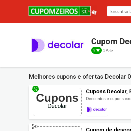
Cupom Dec
5
1 Voto
Melhores cupons e ofertas Decolar
0
Cupons Decolar, 
Cupons
Descontos e cupons exc
Decolar
Cupom de descon