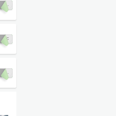
TARINA
0PAC
10SIERRA