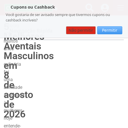
Cupons ou Cashback
Você gostaria de ser avisado sempre que tivermos cupons ou
cashback incríveis?
5
Embora
Não permitir
Permitir
Navegação Rápida
Melhores
por
muitos
Aventais
anos
Masculinos
a
em
culinária
foi
8
uma
de
atividade
agosto
associada
de
às
mulheres,
2026
hoje
entende-