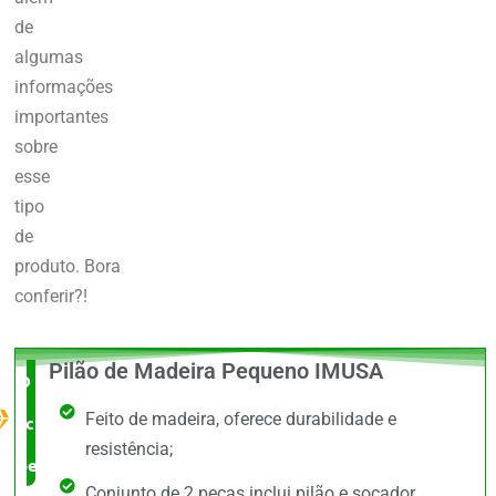
de
algumas
informações
importantes
sobre
esse
tipo
de
produto.
Bora
conferir?!
Pilão de Madeira Pequeno IMUSA
O Melhor
Feito de madeira, oferece durabilidade e
custo x
resistência;
benefício
Conjunto de 2 peças inclui pilão e socador