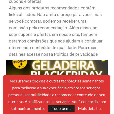
cupons e ofertas:
Alguns dos produtos recomendados contêm
links afiliados. Não afeta o preço para você, mas
se você comprar, podemos receber uma
comissão pela recomendação. Além disso, ao
usar cupons e ofertas em nosso site, também
geramos comissões que nos ajudam a continuar
oferecendo conteúdo de qualidade. Para mais
detalhes acesse nossa Política de privacidade
Nós usamos cookies e outras tecnologias semelhantes
para melhorar a sua experiência em nossos serviços,
personalizar publicidade e recomendar conteúdo de seu
interesse. Ao utilizar nossos serviços, você concorda com
tal monitoramento.
Tudo bem!
Mais detalhes