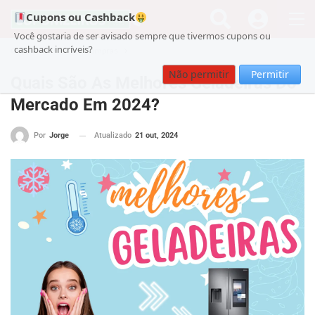
Cupons ou Cashback
Você gostaria de ser avisado sempre que tivermos cupons ou
cashback incríveis?
Cupom
Guia de Compras
Não permitir
Permitir
Quais São As Melhores Geladeiras Do
Mercado Em 2024?
Atualizado
21 out, 2024
Por
Jorge