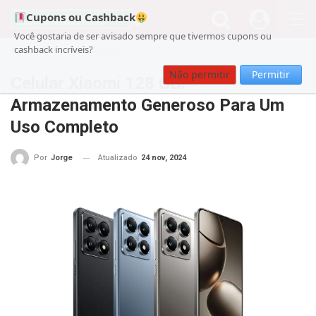
Cupons ou Cashback
Você gostaria de ser avisado sempre que tivermos cupons ou
cashback incríveis?
Cupom
Guia de Compras
Não permitir
Permitir
Celular Xiaomi 128 GB:
Armazenamento Generoso Para Um
Uso Completo
Atualizado
24 nov, 2024
Por
Jorge