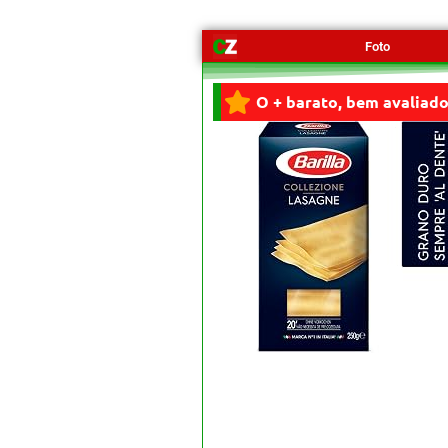
Foto
O + barato, bem avaliado