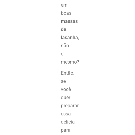
em
boas
massas
de
lasanha
,
não
é
mesmo?
Então,
se
você
quer
preparar
essa
delícia
para