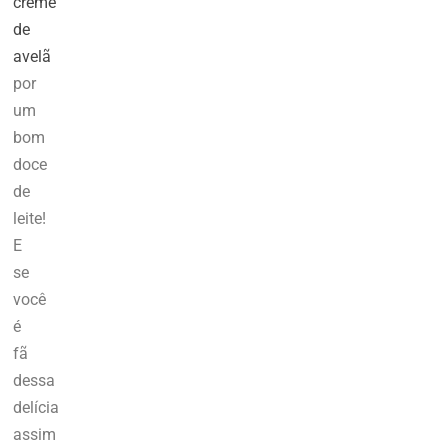
creme
de
avelã
por
um
bom
doce
de
leite!
E
se
você
é
fã
dessa
delícia
assim