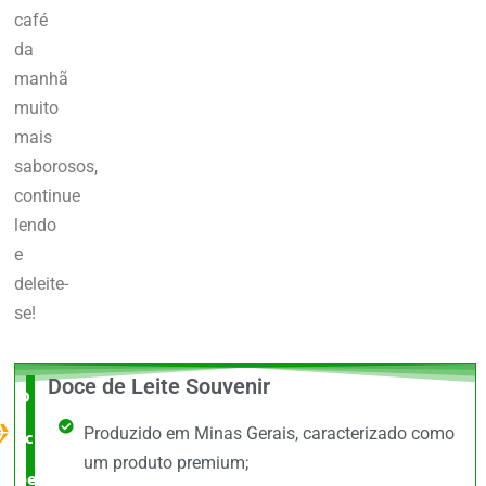
café
da
manhã
muito
mais
saborosos,
continue
lendo
e
deleite-
se!
Doce de Leite Souvenir
O Melhor
Produzido em Minas Gerais, caracterizado como
custo x
um produto premium;
benefício