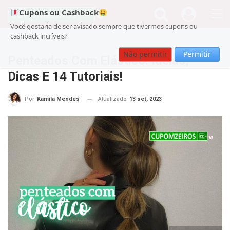
Cupons ou Cashback
Você gostaria de ser avisado sempre que tivermos cupons ou
cashback incríveis?
Cupom
Beleza
Não permitir
Permitir
Penteados Com Elástico: Ideias,
Dicas E 14 Tutoriais!
Atualizado
13 set, 2023
Por
Kamila Mendes