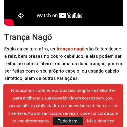
Trança Nagô
Estilo da cultura afro, as
tranças nagô
são feitas desde
a raiz, bem presas no couro cabeludo, e elas podem ser
feitas no cabelo inteiro, ou uma ou duas tranças, podem
ser feitas com o seu próprio cabelo, ou usando cabelo
sintético, além de outras variações.
Nós usamos cookies e outras tecnologias semelhantes
Também é possível escolher vários formatos, desenhos
para melhorar a sua experiência em nossos serviços,
e cores. Este tipo de trança é uma opção também
para
personalizar publicidade e recomendar conteúdo de seu
quem está passando por transição capilar
e também
para proteger os fios no dia a dia.
interesse. Ao utilizar nossos serviços, você concorda com
tal monitoramento.
Tudo bem!
Mais detalhes
E também é um penteado que utiliza os
elásticos!
Que