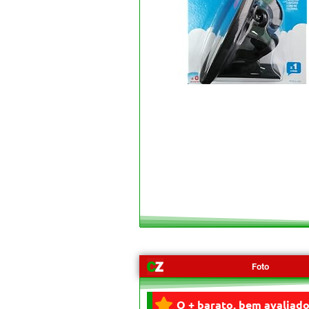
Foto
O + barato, bem avaliado