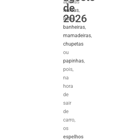
apenas
de
fraldas
,
2026
leites
,
banheiras
,
mamadeiras
,
chupetas
ou
papinhas
,
pois,
na
hora
de
sair
de
carro,
os
espelhos