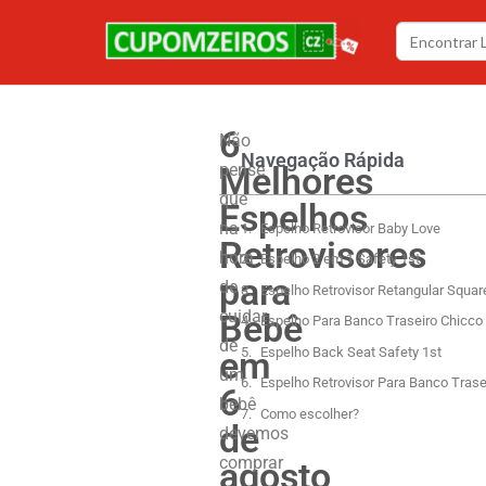
6
Não
Navegação Rápida
Melhores
pense
que
Espelhos
na
Espelho Retrovisor Baby Love
Retrovisores
hora
Espelho 2 em 1 Safety 1st
para
de
Espelho Retrovisor Retangular Square
cuidar
Bebê
Espelho Para Banco Traseiro Chicco
de
em
Espelho Back Seat Safety 1st
um
Espelho Retrovisor Para Banco Tras
6
bebê
Como escolher?
de
devemos
comprar
agosto