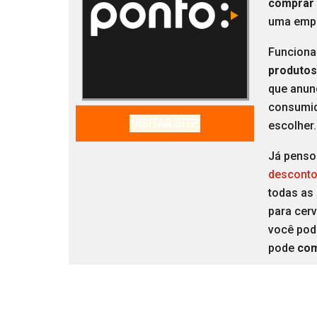
comprar 
uma empr
Funciona
produtos 
que anun
consumid
VISITAR SITE
escolher
Já pens
descont
todas as
para cer
você po
pode
com