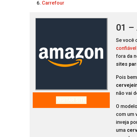
Carrefour
01 –
Se você o
confiável
fora da 
sites pa
Pois bem
cervejei
não vai d
VISITAR SITE
O modelo
com um v
inveja p
uma
cerv