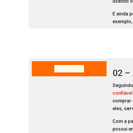
usando 
E ainda p
exemplo, 
VISITAR SITE
02 –
Seguindo
confiável
comprar 
eles,
cer
Com a pai
possui em