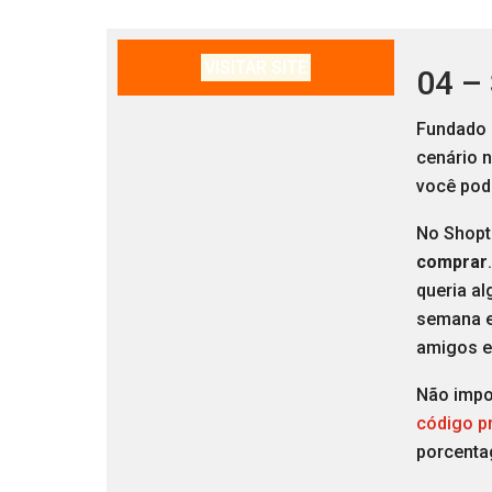
VISITAR SITE
04 –
Fundado 
cenário 
você pode
No Shopt
comprar
queria al
semana e
amigos e
Não impo
código p
porcenta