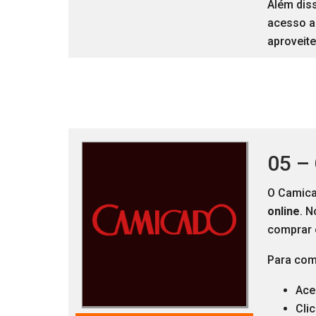
Além diss
acesso a
aproveite
05 –
O Camica
online
. N
comprar
Para comp
Ace
Cli