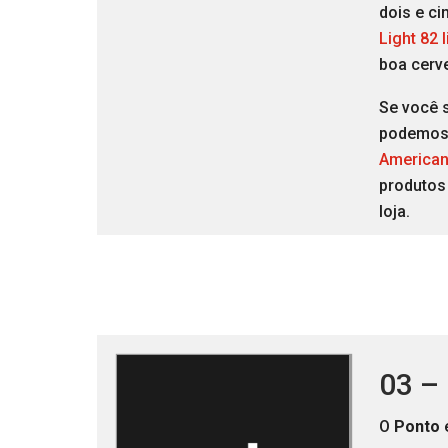
dois e ci
Light 82 
boa cerv
Se você 
podemos 
America
produtos 
loja.
03 –
O
Ponto