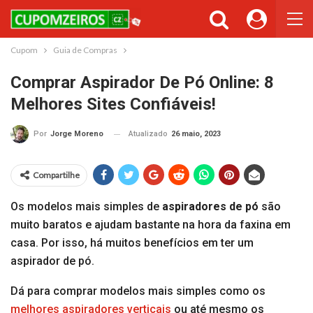
Cupons ou Cashback
Você gostaria de ser avisado sempre que tivermos cupons ou
cashback incríveis?
Cupom
Guia de Compras
Não permitir
Permitir
Comprar Aspirador De Pó Online: 8
Melhores Sites Confiáveis!
Atualizado
26 maio, 2023
Por
Jorge Moreno
Compartilhe
Os modelos mais simples de
aspiradores de pó
são
muito baratos e ajudam bastante na hora da faxina em
casa. Por isso, há muitos benefícios em ter um
aspirador de pó.
Dá para comprar modelos mais simples como os
melhores aspiradores verticais
ou até mesmo os