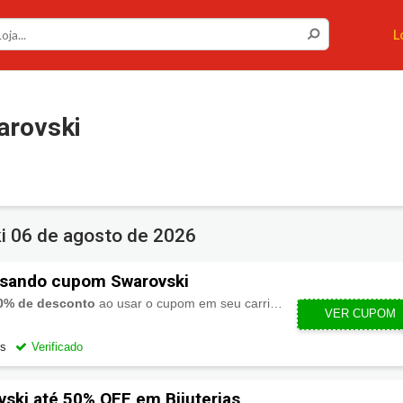
L
rovski
ki
06 de agosto de 2026
sando cupom Swarovski
0% de desconto
ao usar o cupom em seu carrinho de compra!
PRIMEIRAC
VER CUPOM
os
Verificado
ski até 50% OFF em Bijuterias