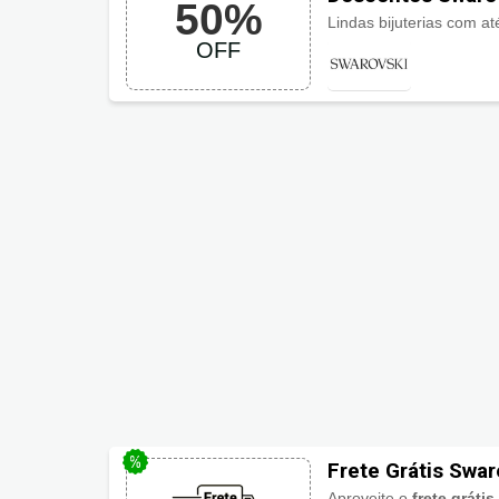
50%
Lindas bijuterias com 
OFF
Frete Grátis Swar
Aproveite o
frete grátis