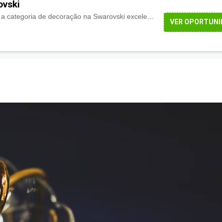
ovski
Aproveite agora mesmo a categoria de decoração na Swarovski excelentes produtos com ótimos preços pra você economizar e você aina pode parcelar suas compras em até
VER OPORTUNI