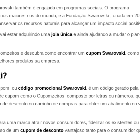
rovski também é engajada em programas sociais. O programa
nos maiores rios do mundo, e a Fundação Swarovski , criada em 20
 conservar os recursos naturais para alcançar um impacto social positi
vai estar adquirindo uma
joia única
e ainda ajudando a mudar o plan
pomzeiros e descubra como encontrar um
cupom Swarovski
, como
lhores produtos sa empresa.
i?
cupom, ou
código promocional Swarovski
, é um código gerado pela
s de cupom como o Cupomzeiros, composto por letras ou números, q
de desconto no carrinho de compras para obter um abatimento no v
a uma marca atrair novos consumidores, fidelizar os existentes ou
 uso de um
cupom de desconto
vantajoso tanto para o consumidor q