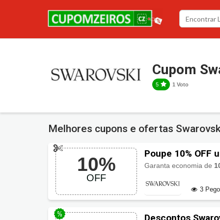
Cupom Swa
5
1 Voto
Melhores cupons e ofertas Swarovs
Poupe 10% OFF u
10%
Garanta economia de
1
OFF
3 Peg
Descontos Swarov