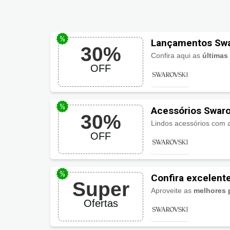
Lançamentos Swa
30%
Confira aqui as
últimas
OFF
Acessórios Swar
30%
Lindos acessórios com 
OFF
Confira excelent
Super
Aproveite as
melhores 
Ofertas