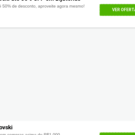
até 50% de desconto, aproveite agora mesmo!
VER OFERT
ovski
em compras acima de R$1.000.