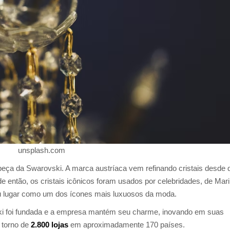
unsplash.com
eça da Swarovski. A marca austríaca vem refinando cristais desde 
 então, os cristais icônicos foram usados por celebridades, de Mari
u lugar como um dos ícones mais luxuosos da moda.
i foi fundada e a empresa mantém seu charme, inovando em suas
 torno de
2.800 lojas
em aproximadamente 170 países.