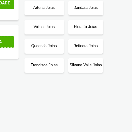
DADE
Artena Joias
Dandara Joias
Virtual Joias
Floratta Joias
A
Queerida Joias
Refinara Joias
Francisca Joias
Silvana Valle Joias