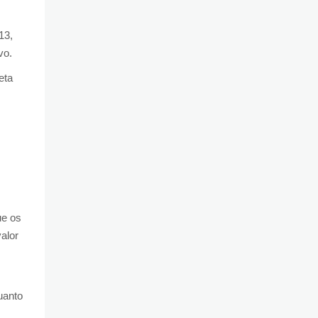
13,
vo.
eta
ue os
alor
uanto