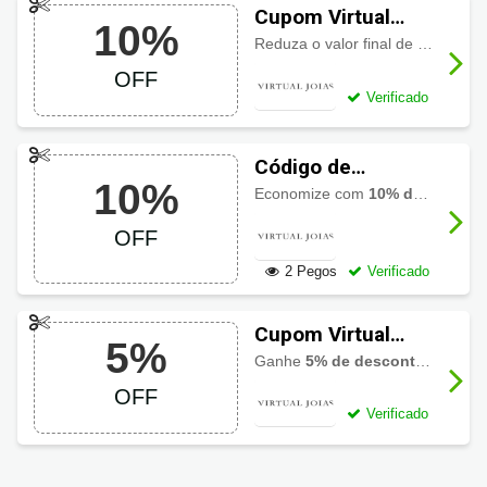
Cupom Virtual
10%
Joias
Reduza o valor final de sua compra com
Selecionadas 10%
OFF
de Desconto
Verificado
Código de
10%
desconto Virtual
Economize com
10% de desconto
Joias 10% OFF
OFF
2 Pegos
Verificado
Cupom Virtual
5%
Joias: Aliança de
Ganhe
5% de desconto
em alian
Ouro 5% OFF
OFF
Verificado