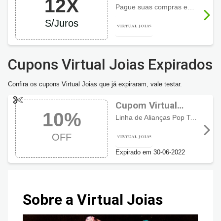
12X
Virtual Joias
Pague suas compras em até
12 
S/Juros
Cupons Virtual Joias Expirados
Confira os cupons Virtual Joias que já expiraram, vale testar.
Cupom Virtual
10%
Joias com 10% de
Linha de Alianças Pop Teen Deixe seu namoro bem representado com alianças cheias de estilo! Até 45% de desconto já aplicados +
desconto
OFF
Expirado em 30-06-2022
Sobre a Virtual Joias