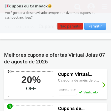
Cupons ou Cashback
Você gostaria de ser avisado sempre que tivermos cupons ou
cashback incríveis?
Cupom Virtual Joias
Não permitir
Permitir
Melhores cupons e ofertas Virtual Joias
07
de agosto de 2026
Cupom Virtual
20%
Joias Anéis de
Categoria de anéis de prata com descontos imperdíveis e ainda
Prata 20% OFF
OFF
Verificado
Cupons de