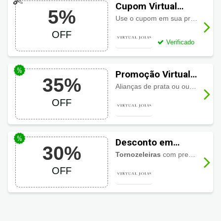
Cupom Virtual
5%
Joias primeira
Use o cupom em sua primeira compra e economize
compra com 5%
OFF
de desconto
Verificado
Promoção Virtual
35%
Joias em alianças
Alianças de prata ou ouro com economia de até
até 35% OFF
OFF
Desconto em
30%
Tornozeleiras
Tornozeleiras
com preços imperdíveis com até
Virtual Joias até
OFF
30% OFF