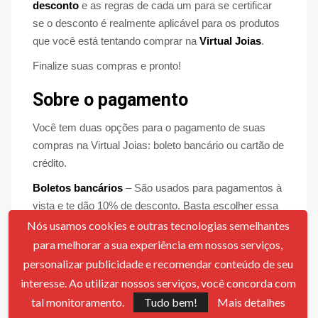
desconto
e as regras de cada um para se certificar
se o desconto é realmente aplicável para os produtos
que você está tentando comprar na
Virtual Joias
.
Finalize suas compras e pronto!
Sobre o pagamento
Você tem duas opções para o pagamento de suas
compras na Virtual Joias: boleto bancário ou cartão de
crédito.
Boletos bancários
– São usados para pagamentos à
vista e te dão 10% de desconto. Basta escolher essa
opção, imprimir o boleto e pagar normalmente nas
Nós usamos cookies e outras tecnologias semelhantes
agências bancárias ou casas lotéricas.
para melhorar a sua experiência em nossos serviços,
personalizar publicidade e recomendar conteúdo de seu
Cartão de crédito
– Com essa opção você também
interesse. Ao utilizar nossos serviços, você concorda com
pode pagar à vista ou parcelar suas compras em até
10 vezes sem juros. A Virtual Joias aceita as maiores
tal monitoramento.
Tudo bem!
Mais detalhes