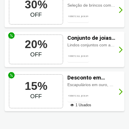
30%
desconto Virtual
Seleção de brincos com até
30% 
Joias até 30% OFF
OFF
Conjunto de joias
20%
com desconto
Lindos conjuntos com até
20% de
Virtual Joias até
OFF
20% OFF
Desconto em
15%
Escapulários
Escapulários em ouro, escapulários em prata, com ou sem pedra com até
Virtual Joias até
OFF
15% OFF
1 Usados