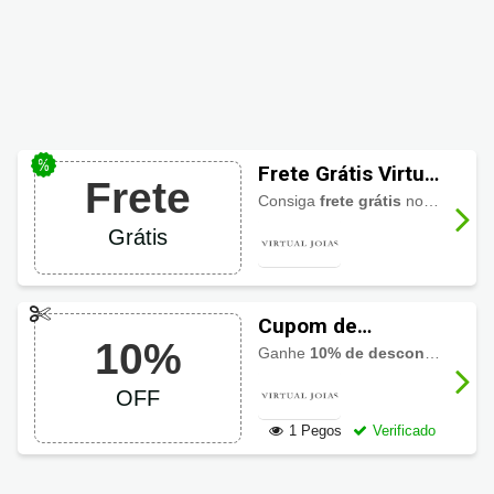
Frete Grátis Virtual
Frete
Joias
Consiga
frete grátis
no site Virtual Joias, confira e aproveite!
Grátis
Cupom de
10%
desconto Virtual
Ganhe
10% de desconto em Anéis de Prata
Joias 10% OFF
OFF
1 Pegos
Verificado