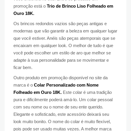
promoção está o
Trio de Brinco Liso Folheado em
Ouro 18K.
Os brincos redondos vazios são peças antigas e
modernas que vão garantir a beleza em qualquer lugar
que você estiver. Anéis são peças atemporais que se
encaixam em qualquer look. O melhor de tudo é que
você pode escolher um estilo de aro que melhor se
adapte à sua personalidade para se movimentar e
ficar bem.
Outro produto em promoção disponível no site da
marca é o
Colar Personalizado com Nome
Folheado em Ouro 18K.
Este colar é uma tradição
pura e dificilmente poderá amá-lo. Um colar pessoal
com seu nome ou o nome de seu ente querido.
Elegante e sofisticado, este acessório deixará seu
look muito bonito. O nome do colar é muito flexível,
pois pode ser usado muitas vezes. A melhor marca