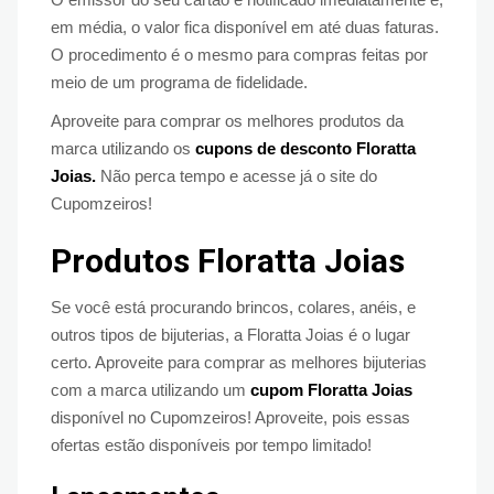
em média, o valor fica disponível em até duas faturas.
O procedimento é o mesmo para compras feitas por
meio de um programa de fidelidade.
Aproveite para comprar os melhores produtos da
marca utilizando os
cupons de desconto Floratta
Joias.
Não perca tempo e acesse já o site do
Cupomzeiros!
Produtos Floratta Joias
Se você está procurando brincos, colares, anéis, e
outros tipos de bijuterias, a Floratta Joias é o lugar
certo. Aproveite para comprar as melhores bijuterias
com a marca utilizando um
cupom Floratta Joias
disponível no Cupomzeiros! Aproveite, pois essas
ofertas estão disponíveis por tempo limitado!