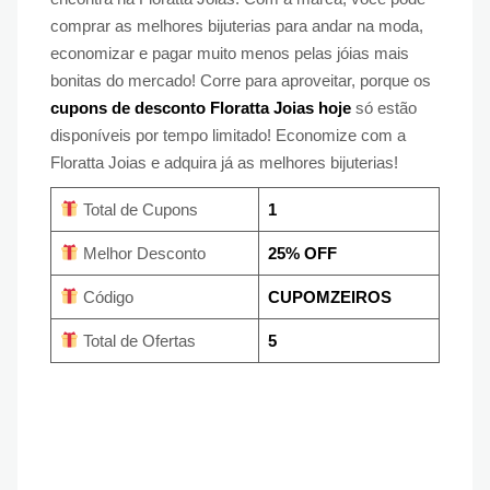
comprar as melhores bijuterias para andar na moda,
economizar e pagar muito menos pelas jóias mais
bonitas do mercado! Corre para aproveitar, porque os
cupons de desconto Floratta Joias hoje
só estão
disponíveis por tempo limitado! Economize com a
Floratta Joias e adquira já as melhores bijuterias!
Total de Cupons
1
Melhor Desconto
25% OFF
Código
CUPOMZEIROS
Total de Ofertas
5