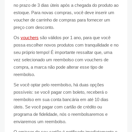
no prazo de 3 dias úteis após a chegada do produto ao
estoque. Para novas compras, você deve inserir um
voucher de carrinho de compras para fornecer um
preço com desconto.
Os
vouchers
são válidos por 1 ano, para que você
possa escolher novos produtos com tranquilidade e no
seu próprio tempo! É importante ressaltar que, uma
vez selecionado um reembolso com vouchers de
compra, a marca não pode alterar esse tipo de
reembolso.
Se você optar pelo reembolso, há duas opções
possíveis: se você pagar com boleto, receberá o
reembolso em sua conta bancária em até 10 dias
úteis. Se você pagar com cartão de crédito ou
programa de fidelidade, nós o reembolsaremos e
enviaremos um reembolso.
O emissor do seu cartão é notificado imediatamente e,