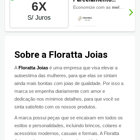
6X
Floratta Joias
Economize com as
melhores promoções ativas em Floratta Joias
S/ Juros
Sobre a Floratta Joias
A
Floratta Joias
é uma empresa que visa elevar a
autoestima das mulheres, para que elas se sintam
ainda mais bonitas com joias de qualidade. Por isso a
marca se empenha diariamente com amor e
dedicação nos mínimos detalhes, para que você se
sinta satisfeito com os nossos produtos.
A marca possui peças que se encaixam em todos os
estilos e personalidades, incluindo brincos, colares e
acessórios modernos, casuais e formais. A Floratta