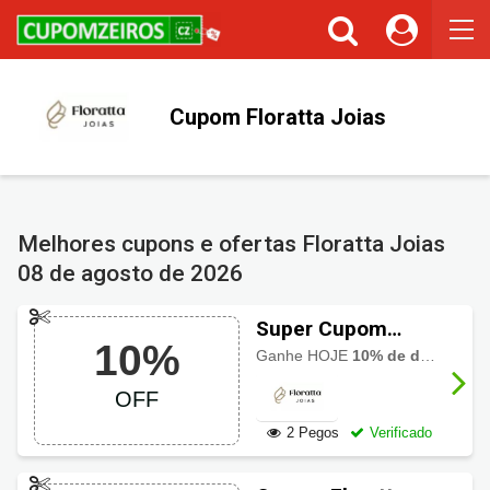
Cupom Floratta Joias
Melhores cupons e ofertas Floratta Joias
08 de agosto de 2026
Super Cupom
10%
Floratta Joias com
Ganhe HOJE
10% de desconto
e
10% OFF
OFF
2 Pegos
Verificado