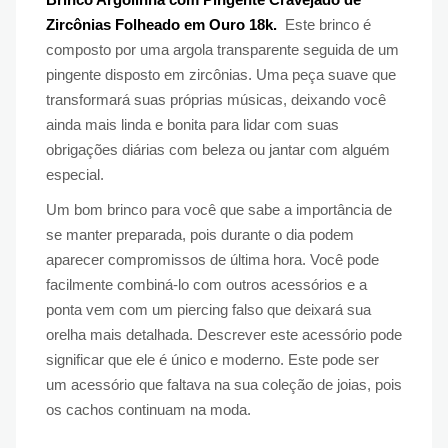
Zircônias Folheado em Ouro 18k.
Este brinco é
composto por uma argola transparente seguida de um
pingente disposto em zircônias. Uma peça suave que
transformará suas próprias músicas, deixando você
ainda mais linda e bonita para lidar com suas
obrigações diárias com beleza ou jantar com alguém
especial.
Um bom brinco para você que sabe a importância de
se manter preparada, pois durante o dia podem
aparecer compromissos de última hora. Você pode
facilmente combiná-lo com outros acessórios e a
ponta vem com um piercing falso que deixará sua
orelha mais detalhada. Descrever este acessório pode
significar que ele é único e moderno. Este pode ser
um acessório que faltava na sua coleção de joias, pois
os cachos continuam na moda.