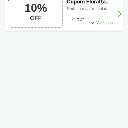
Cupom Floratta
10%
Joias 10% de
Reduza o valor final de sua compra com
desconto
OFF
Verificado