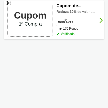
Cupom de
desconto Monte
Reduza 10%
do valor total de sua compra ao usar o cupom Monte Carlo.
Cupom
Carlo 10% OFF na
primeira compra
1ª Compra
170 Pegos
Verificado