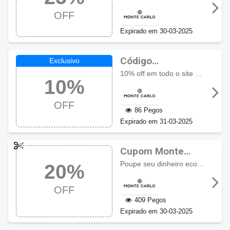
desconto usando
OFF
o cupom
Expirado em 30-03-2025
Código
promocional
10% off em todo o site exceto lançamentos, relógios de terceiros e alianças. Cupom não acumulativo com outras promoções.
10%
Monte Carlo com
10% OFF
OFF
86 Pegos
Expirado em 31-03-2025
Cupom Monte
Carlo com 20% de
Poupe seu dinheiro economizando
20%
desconto
OFF
409 Pegos
Expirado em 30-03-2025