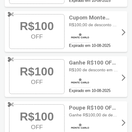
Expirado em 10-08-2025
Cupom Monte
R$100
Carlo
R$100,00 de desconto em compras a partir de R$500, válido para todo o site, exceto lançamentos, relógios de terceiros e alianças.
OFF
Expirado em 10-08-2025
Ganhe R$100 OFF
R$100
com cupom Monte
R$100 de desconto em compras a partir de R$500, válido para todo o site, exceto lançamentos, relógios de terceiros e alianças.
Carlo
OFF
Expirado em 10-08-2025
Poupe R$100 OFF
R$100
usando cupom
Ganhe R$100,00 de desconto a cada R$500 em compras
Monte Carlo
OFF