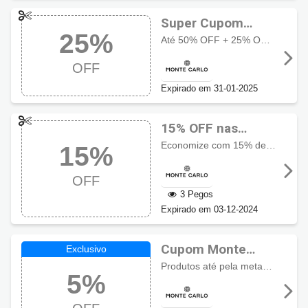
Super Cupom
25%
Monte Carlo: até
Até 50% OFF + 25% OFF extra no cupom. Válido somente para itens do bazar.
50% OFF + 25%
OFF
OFF extra no
cupom
Expirado em 31-01-2025
15% OFF nas
ofertas Monte
Economize com 15% de desconto nas ofertas de Black Friday
15%
Calo de Black
Friday
OFF
3 Pegos
Expirado em 03-12-2024
Cupom Monte
Carlo com 5% OFF,
Produtos até pela metade do preço, todas as categorias do site estarão com desconto: brincos, anéis, pulseiras, colares, relógios, acessórios, + 5% de desconto!
5%
Exclusivo com
Cupomzeiros