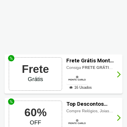
Frete Grátis Monte
Frete
Carlo
Consiga
FRETE GRÁTIS
na Mont
Grátis
16 Usados
Top Descontos
60%
Monte Carlo: Até
Compre Relógios, Joias, Colares e Mais em
60% OFF
OFF