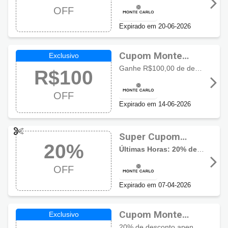
Carlo
OFF
Expirado em 20-06-2026
Cupom Monte
Carlo R$100 de
Ganhe R$100,00 de desconto a cada R$500 em compras. Limite de R$5.000 de desconto. Exceto lançamentos, alianças, relógios de terceiros e joias remarcadas.
R$100
desconto
OFF
Expirado em 14-06-2026
Super Cupom
20%
Monte Carlo com
Últimas Horas: 20% de desconto em todo site!
20% OFF
OFF
Expirado em 07-04-2026
Cupom Monte
Carlo com 20%
20% de desconto apenas em joias selecionadas com diamantes.