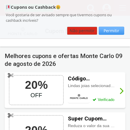
Cupons ou Cashback
Você gostaria de ser avisado sempre que tivermos cupons ou
cashback incríveis?
Cupom Monte Carlo
Não permitir
Permitir
Melhores cupons e ofertas Monte Carlo
09
de agosto de 2026
Código
20%
promocional
Lindas joias selecionadas com até 30% OFF e mais 20% de desconto com código
Monte Carlo Jóias
OFF
com 20% OFF
Verificado
Super Cupom
Monte Carlo com
Reduza o valor da sua primeira compra com desconto de 20%. Neste link!