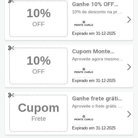
Ganhe 10% OFF
10%
com cupom Monte
10% de desconto na próxima compra, aproveite agora mesmo!
Carlo
OFF
Expirado em 31-12-2025
Cupom Monte
10%
Carlo com 10%
Aproveite agora mesmo 10% de desconto com cupom primeira compra Monte Carlo
OFF
OFF
Expirado em 31-12-2025
Ganhe frete grátis
Cupom
com cupom Monte
Aproveite o frete grátis nas compras acima de R$1.000,00
Carlo
Frete
Expirado em 31-12-2025