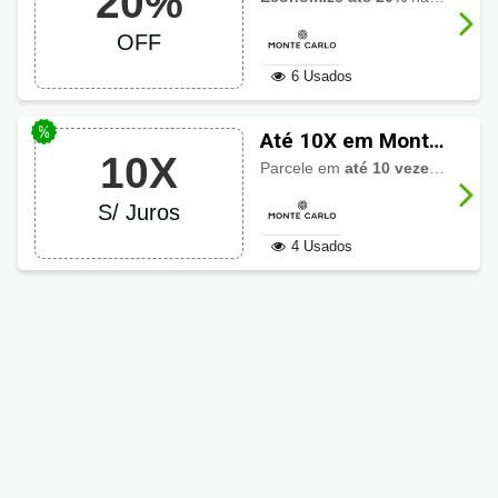
20%
OFF
OFF
6 Usados
Até 10X em Monte
10X
Carlo
Parcele em
até 10 vezes sem juros
S/ Juros
4 Usados