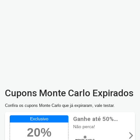
Cupons Monte Carlo Expirados
Confira os cupons Monte Carlo que já expiraram, vale testar.
Ganhe até 50%
OFF + 20% Extra
Não perca!
20%
no Cupom Monte