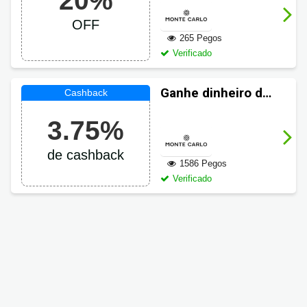
20%
20% de desconto
OFF
265 Pegos
Verificado
Ganhe dinheiro de
volta em suas
3.75%
compras Monte
Carlo
de cashback
1586 Pegos
Verificado