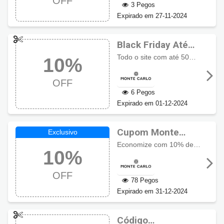
OFF
3 Pegos
Expirado em 27-11-2024
Black Friday Até
50% + 10% OFF
Todo o site com até 50% OFF. Use o cupom para ganhar + 10% de desconto.
10%
com cupom Monte
Carlo
OFF
6 Pegos
Expirado em 01-12-2024
Cupom Monte
Carlo com 10% de
Economize com 10% de desconto em todo o site. Cupom não cumulativo com outras promoções ou descontos. Exclusivo aqui com Cupomzeiros!
10%
desconto
OFF
78 Pegos
Expirado em 31-12-2024
Código