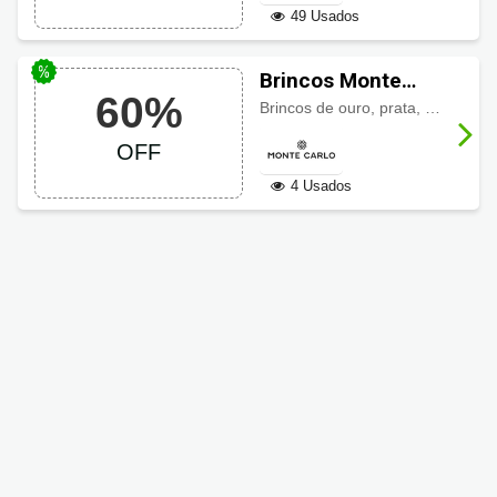
49 Usados
Brincos Monte
60%
Carlo com até 60%
Brincos de ouro, prata, diamante, pérola, argola e mais com ótimos preços e
de desconto
OFF
4 Usados