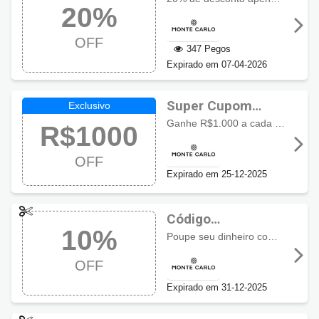
20%
OFF
OFF
347 Pegos
Expirado em 07-04-2026
Super Cupom
Monte Carlo com
Ganhe R$1.000 a cada R$4.000, válido para todo o site, exceto lançamentos, relógios de terceiros e alianças.
R$1000
R$1000 OFF
OFF
Expirado em 25-12-2025
Código
10%
promocional
Poupe seu dinheiro com 10% de desconto, exceto em Alianças, Relógios de Terceiros, Lançamentos (Celebrate, Laços, Verano e Jolie Maxi).
Monte Carlo com
OFF
10% OFF
Expirado em 31-12-2025