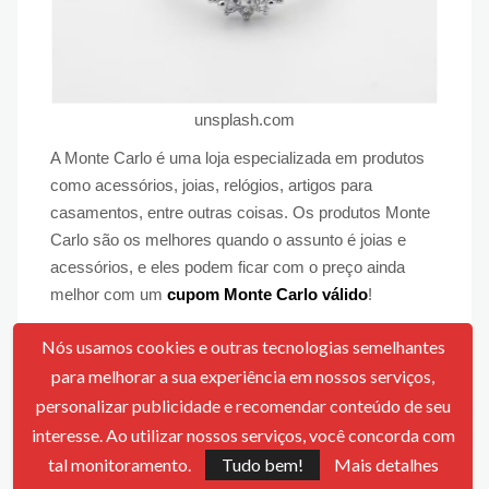
unsplash.com
A Monte Carlo é uma loja especializada em produtos
como acessórios, joias, relógios, artigos para
casamentos, entre outras coisas. Os produtos Monte
Carlo são os melhores quando o assunto é joias e
acessórios, e eles podem ficar com o preço ainda
melhor com um
cupom Monte Carlo válido
!
Lançamentos
Nós usamos cookies e outras tecnologias semelhantes
para melhorar a sua experiência em nossos serviços,
Entre os lançamentos mais recentes da Monte Carlo,
personalizar publicidade e recomendar conteúdo de seu
temos o Relógio Guess feminino em aço dourado, que
interesse. Ao utilizar nossos serviços, você concorda com
está custando R$1530,00. Você também pode dividir
tal monitoramento.
Tudo bem!
Mais detalhes
em até 10x sem juros. Outro lançamento da Monte