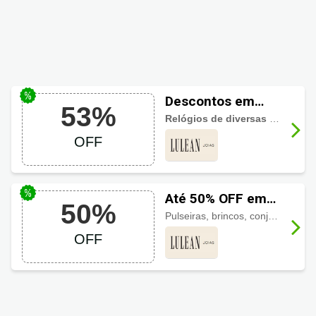
Descontos em
53%
Relógios Lulean
Relógios de diversas grifes até 53% de desconto
Joias até 53% OFF
OFF
Até 50% OFF em
50%
Joias Prata com
Pulseiras, brincos, conjuntos e
Descontos Lulean
OFF
Joias