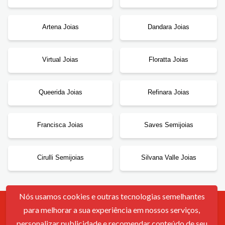
Artena Joias
Dandara Joias
Virtual Joias
Floratta Joias
Queerida Joias
Refinara Joias
Francisca Joias
Saves Semijoias
Cirulli Semijoias
Silvana Valle Joias
Nós usamos cookies e outras tecnologias semelhantes
para melhorar a sua experiência em nossos serviços,
Contato
Sobre Nós
Política De Cookies
Termos De Uso
personalizar publicidade e recomendar conteúdo de seu