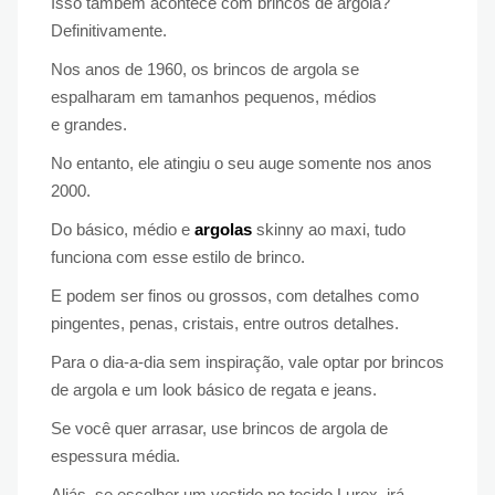
Isso também acontece com brincos de argola?
Definitivamente.
Nos anos de 1960, os brincos de argola se
espalharam em tamanhos pequenos, médios
e grandes.
No entanto, ele atingiu o seu auge somente nos anos
2000.
Do básico, médio e
argolas
skinny ao maxi, tudo
funciona com esse estilo de brinco.
E podem ser finos ou grossos, com detalhes como
pingentes, penas, cristais, entre outros detalhes.
Para o dia-a-dia sem inspiração, vale optar por brincos
de argola e um look básico de regata e jeans.
Se você quer arrasar, use brincos de argola de
espessura média.
Aliás, se escolher um vestido no tecido Lurex, irá