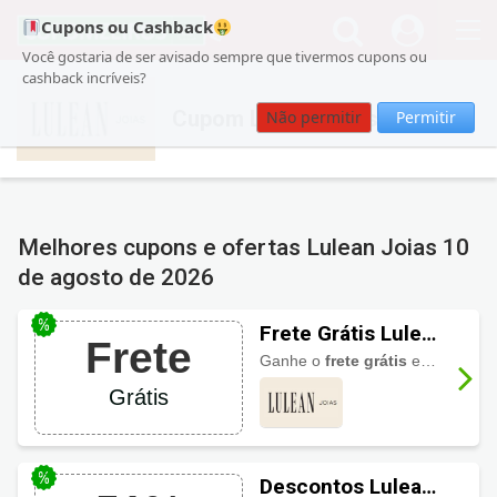
Cupons ou Cashback
Você gostaria de ser avisado sempre que tivermos cupons ou
cashback incríveis?
Cupom Lulean Joias
Não permitir
Permitir
Melhores cupons e ofertas Lulean Joias
10
de agosto de 2026
Frete Grátis Lulean
Frete
Joias
Ganhe o
frete grátis
em compras acima de R$299 na região Sudeste e acima de R$599 para demais regiões.
Grátis
Descontos Lulean