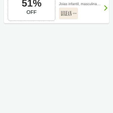
51%
Joias até 51% em
Joias infantil, masculina ou feminina com
colecionáveis
OFF