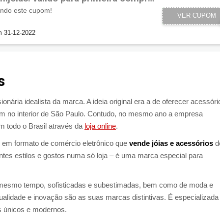
ndo este cupom!
VER CUPOM
VOUC
m 31-12-2022
s
onária idealista da marca. A ideia original era a de oferecer acessóri
em no interior de São Paulo. Contudo, no mesmo ano a empresa
m todo o Brasil através da
loja online
.
e em formato de comércio eletrônico que
vende jóias e acessórios
d
ntes estilos e gostos numa só loja – é uma marca especial para
ao mesmo tempo, sofisticadas e subestimadas, bem como de moda e
ualidade e inovação são as suas marcas distintivas. É especializad
s únicos e modernos.