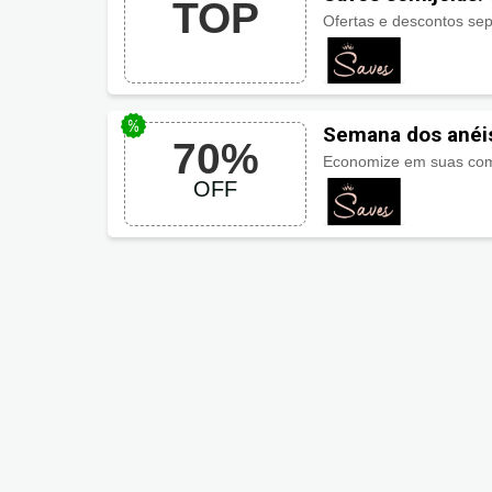
TOP
Ofertas e descontos se
Semana dos anéis
70%
OFF