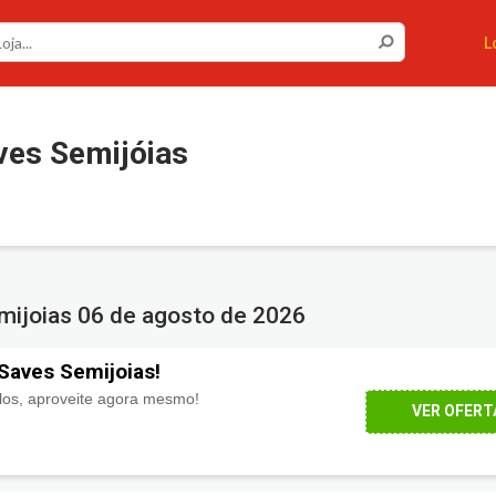
Não permitir
Permitir
L
es Semijóias
mijoias
06 de agosto de 2026
Saves Semijoias!
los, aproveite agora mesmo!
VER OFERT