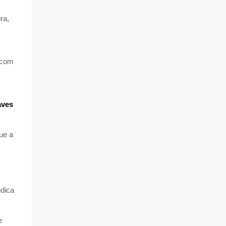
ra,
a com
s
aves
ue a
ndica
e