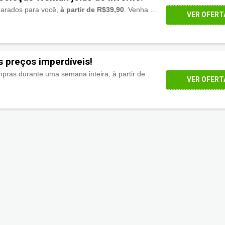
parados para você,
à partir de R$39,90
. Venha conferir!
VER OFERT
 preços imperdíveis!
Economize em suas compras durante uma semana inteira, à partir de R$27,00.
Aproveite!
VER OFERT