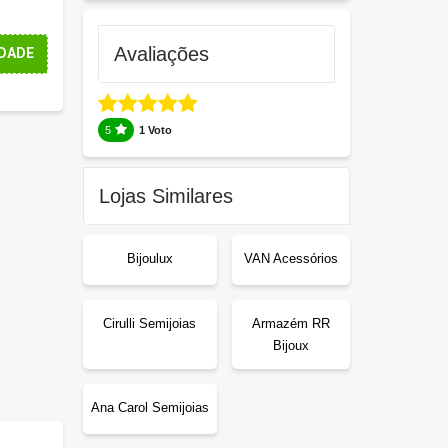
Avaliações
DADE
5
1 Voto
Lojas Similares
Bijoulux
VAN Acessórios
Cirulli Semijoias
Armazém RR
Bijoux
Ana Carol Semijoias