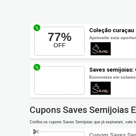
Coleção curaçau 
77%
Aproveite esta oportu
OFF
Saves semijoias:
Economize em colares
Cupons Saves Semijoias E
Confira os cupons Saves Semijoias que já expiraram, vale te
Cupom Saves Semi