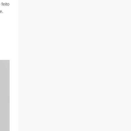
feito
e.