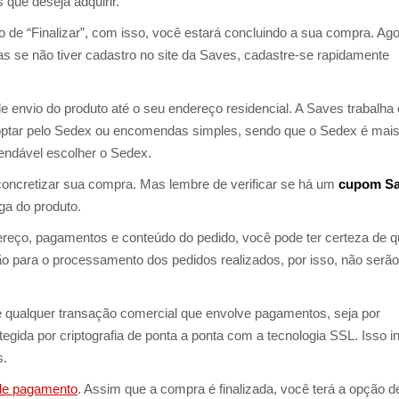
 que deseja adquirir.
ão de “Finalizar”, com isso, você estará concluindo a sua compra. Ago
s se não tiver cadastro no site da Saves, cadastre-se rapidamente
e envio do produto até o seu endereço residencial. A Saves trabalh
optar pelo Sedex ou encomendas simples, sendo que o Sedex é mai
mendável escolher o Sedex.
oncretizar sua compra. Mas lembre de verificar se há um
cupom S
ga do produto.
reço, pagamentos e conteúdo do pedido, você pode ter certeza de q
ão para o processamento dos pedidos realizados, por isso, não serão
e qualquer transação comercial que envolve pagamentos, seja por
tegida por criptografia de ponta a ponta com a tecnologia SSL. Isso i
s.
de pagamento
. Assim que a compra é finalizada, você terá a opção d