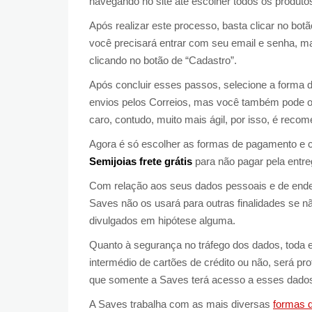
navegando no site até escolher todos os produtos
Após realizar este processo, basta clicar no bot
você precisará entrar com seu email e senha, ma
clicando no botão de “Cadastro”.
Após concluir esses passos, selecione a forma d
envios pelos Correios, mas você também pode 
caro, contudo, muito mais ágil, por isso, é reco
Agora é só escolher as formas de pagamento e c
Semijoias frete grátis
para não pagar pela entre
Com relação aos seus dados pessoais e de ende
Saves não os usará para outras finalidades se n
divulgados em hipótese alguma.
Quanto à segurança no tráfego dos dados, toda 
intermédio de cartões de crédito ou não, será pro
que somente a Saves terá acesso a esses dado
A Saves trabalha com as mais diversas
formas 