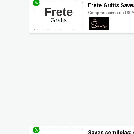
Frete Grátis Save
Frete
Compras acima de R$24
Grátis
Saves semijoias: