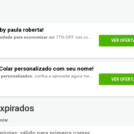
by paula roberta!
nidade para economizar
até 77% OFF nas compras desta coleção.
VER OFERT
 Colar personalizado com seu nome!
 personalizados
, confira e aproveite agora mesmo!
VER OFERT
xpirados
star.
joias: válido para primeira compra