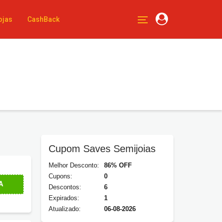
ojas
CashBack
Cupom Saves Semijoias
Melhor Desconto:
86% OFF
Cupons:
0
A
Descontos:
6
Expirados:
1
Atualizado:
06-08-2026