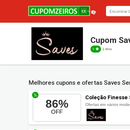
Cupom Sav
5
1 Voto
Melhores cupons e ofertas Saves Se
Coleção Finesse 
86%
Ofertas em vários mode
OFF