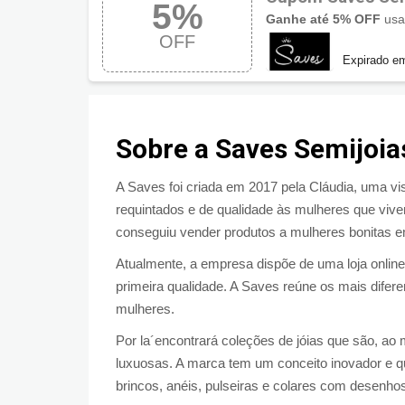
5%
no site.
Ganhe até 5% OFF
usa
OFF
Expirado e
Sobre a Saves Semijoia
A Saves foi criada em 2017 pela Cláudia, uma visi
requintados e de qualidade às mulheres que viv
conseguiu vender produtos a mulheres bonitas e
Atualmente, a empresa dispõe de uma loja onlin
primeira qualidade. A Saves reúne os mais difere
mulheres.
Por la´encontrará coleções de jóias que são, 
luxuosas. A marca tem um conceito inovador e q
brincos, anéis, pulseiras e colares com desenho