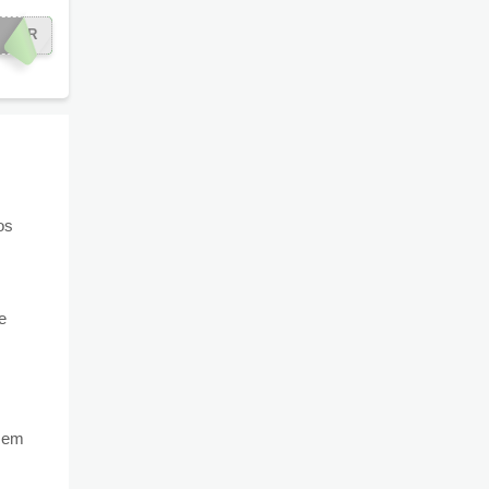
ASAR
os
e
a em