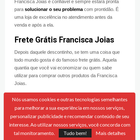
Francisca Joias é confiável e sempre estará pronta
para
solucionar o seu problema
com prontidão. É
uma loja de excelência no atendimento antes da
venda e após a ela.
Frete Grátis Francisca Joias
Depois daquele descontinho, se tem uma coisa que
todo mundo gosta é do famoso frete grátis. Aquela
quantia que você vai economizar ou quem sabe
utilizar para comprar outros produtos da Francisca
Joias.
Vale lembrar que para conseguir usufruir do
frete
Nós usamos cookies e outras tecnologias semelhantes
grátis
, você precisará fazer compras acima de R$
para melhorar a sua experiência em nossos serviços,
189,00. Você pode escolher inúmeros produtos da
personalizar publicidade e recomendar conteúdo de seu
Francisca Joias
, encontrar opções para a família toda
interesse. Ao utilizar nossos serviços, você concorda com
e ainda economizar.
tal monitoramento.
Tudo bem!
Mais detalhes
Aproveite para conhecer as coleções Royal, Bo$$,