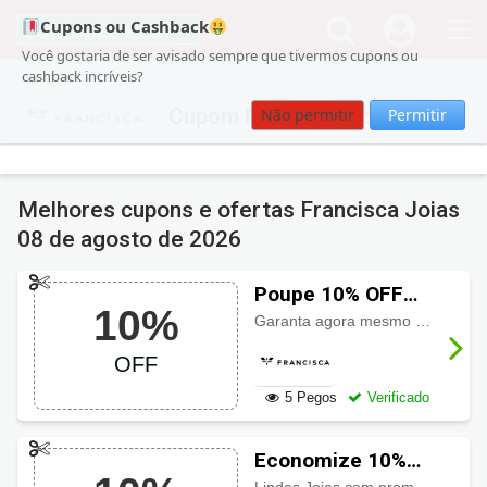
Cupons ou Cashback
Você gostaria de ser avisado sempre que tivermos cupons ou
cashback incríveis?
Cupom Francisca Joias
Não permitir
Permitir
Melhores cupons e ofertas Francisca Joias
08 de agosto de 2026
Poupe 10% OFF
10%
com Cupom
Garanta agora mesmo a economia de
Francisca Joias
OFF
5 Pegos
Verificado
Economize 10%
OFF com cupom