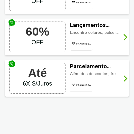
OFF
Lançamentos
60%
Francisca Joias
Encontre colares, pulseiras, anéis, piercings, e muito mais com os
com até 60% OFF
OFF
Parcelamento
Até
Francisca Joias
Além dos descontos, frete grátis, cupons e brindes, você ainda pode parcelar suas compras em
6X S/Juros