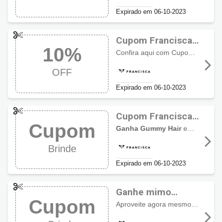
Expirado em 06-10-2023
Cupom Francisca
10%
Joias: Lançamento
Confira aqui com Cupomzeiros os últimos lançamentos Francisca Joias e ainda
com 10% OFF
OFF
Expirado em 06-10-2023
Cupom Francisca
Cupom
Joias: Vale Brinde
Ganha Gummy Hair
em compras acima de R$199. Aproveite!
Brinde
Expirado em 06-10-2023
Ganhe mimo
Cupom
surpresa com
Aproveite agora mesmo e
ganhe
cupom Francisca