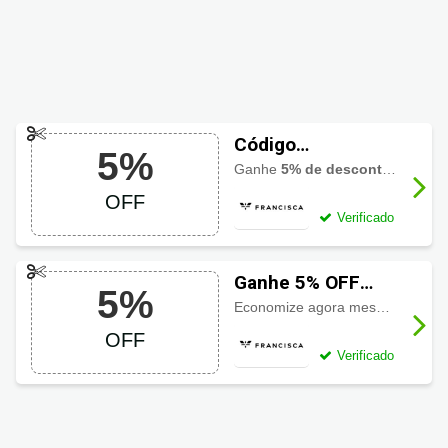
Código
5%
Promocional
Ganhe
5% de desconto
todo o 
Francisca Joias
OFF
com 5% OFF
Verificado
Ganhe 5% OFF
5%
com Cupom
Economize agora mesmo
5% de 
Francisca Joias
OFF
Verificado