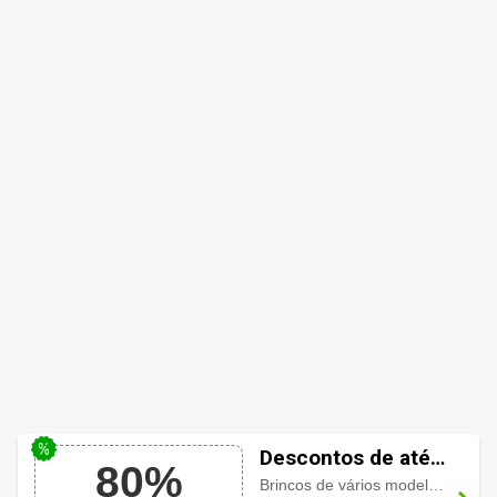
Descontos de até
80%
80% em Brincos
Brincos de vários modelos com
d