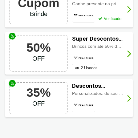
Cupom
Francisca Joias
Ganhe presente na primeira compra com este
Brinde
Verificado
Super Descontos
50%
em Francisca
Brincos com até 50% de desconto na seleção!
Joias até 50% OFF
OFF
2 Usados
Descontos
35%
Francisca Joias
Personalizados: do seu jeito e com até 35% de desconto
até 35% OFF
OFF