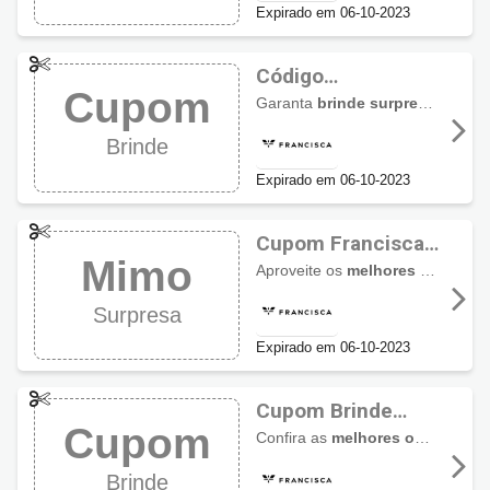
Expirado em 06-10-2023
Código
Cupom
Promocional
Garanta
brinde surpresa
com est
Francisca Joias:
Brinde
Ganhe Brinde
Expirado em 06-10-2023
Cupom Francisca
Mimo
Joias: Mimo
Aproveite os
melhores descontos Francisca Joias
Surpresa
Surpresa
Expirado em 06-10-2023
Cupom Brinde
Cupom
Francisca Joias
Confira as
melhores oportunidades
Brinde