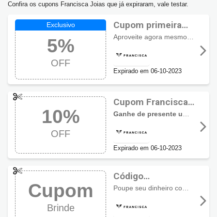
Confira os cupons Francisca Joias que já expiraram, vale testar.
Cupom primeira
compra Francisca
Aproveite agora mesmo este
cup
5%
Joias com 5% OFF
OFF
Expirado em 06-10-2023
Cupom Francisca
10%
Joias com 10%
Ganhe de presente uma linda Ecobag Sortida
OFF + Brinde
OFF
Expirado em 06-10-2023
Código
Cupom
promocional
Poupe seu dinheiro com as melhores promoções Francisca Joias e ainda
Francisca Joias:
Brinde
Ganhe Brinde