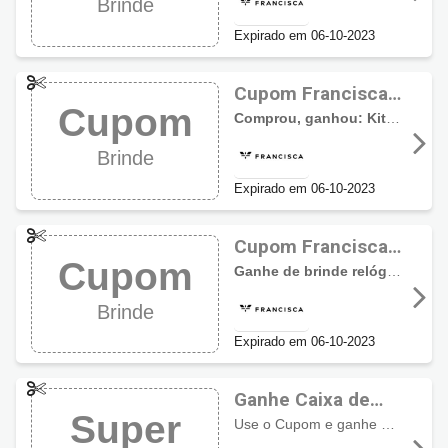
Brinde
Joias
Expirado em 06-10-2023
Cupom Francisca
Cupom
Joias: Ganhe
Comprou, ganhou: Kit de pincéis Fran Concha
Brinde
Brinde
Expirado em 06-10-2023
Cupom Francisca
Cupom
Joias: Brinde
Ganhe de brinde relógio digital
Relógio Digital
Brinde
Expirado em 06-10-2023
Ganhe Caixa de
Super
Som usando
Use o Cupom e ganhe como
Bri
Cupom Francisca