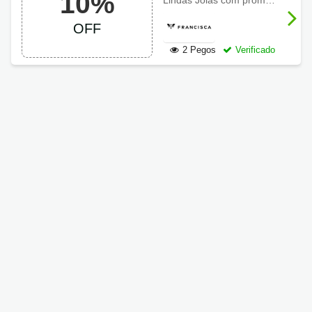
10%
Lindas Joias com promoções imperdíveis +
Francisca Joias
OFF
2 Pegos
Verificado