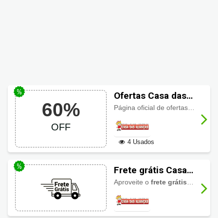
Ofertas Casa das
60%
Alianças com até
Página oficial de ofertas Casa das Alianças com
60% OFF
OFF
4 Usados
Frete grátis Casa
das Alianças
Aproveite o
frete grátis
em diverso