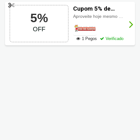
Cupom 5% de
5%
desconto Casa das
Aproveite hoje mesmo e
econom
Alianças
OFF
1 Pegos
Verificado