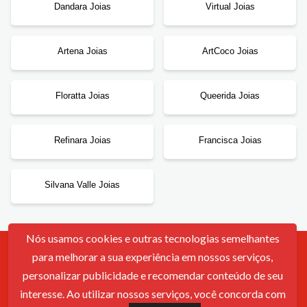
Dandara Joias
Virtual Joias
Artena Joias
ArtCoco Joias
Floratta Joias
Queerida Joias
Refinara Joias
Francisca Joias
Silvana Valle Joias
Nós usamos cookies e outras tecnologias semelhantes
para melhorar a sua experiência em nossos serviços,
Contato
Sobre Nós
Política De Cookies
Termos De Uso
personalizar publicidade e recomendar conteúdo de seu
interesse. Ao utilizar nossos serviços, você concorda com
© 2026 - Cupomzeiros - Cupons de desconto.