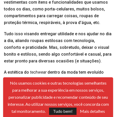
vestimentas com itens e funcionalidades que usamos
todos os dias, como porta-celulares, muitos bolsos,
compartimentos para carregar coisas, roupas de
proteção térmica, respiráveis, à prova d’água, etc.
Tudo isso visando entregar utilidade e nos ajudar no dia
a dia, aliando roupas estilosas com tecnologia,
conforto e praticidade. Mas, sobretudo, deixar o visual
bonito e estiloso, sendo algo confortável e casual, para
estar pronto para diversas ocasiões (e situações).
A estética do
techwear
dentro da moda tem evoluído
bastante. O foco do estilo conta com materiais
Nós usamos cookies e outras tecnologias semelhantes
esportivos, bolsos volumosos e detalhes utilitários que
para melhorar a sua experiência em nossos serviços,
chamam atenção e respondem às necessidades
personalizar publicidade e recomendar conteúdo de seu
funcionais do dia a dia.
interesse. Ao utilizar nossos serviços, você concorda com
E cada vez mais se tem desenvolvido, principalmente no
tal monitoramento.
Tudo bem!
Mais detalhes