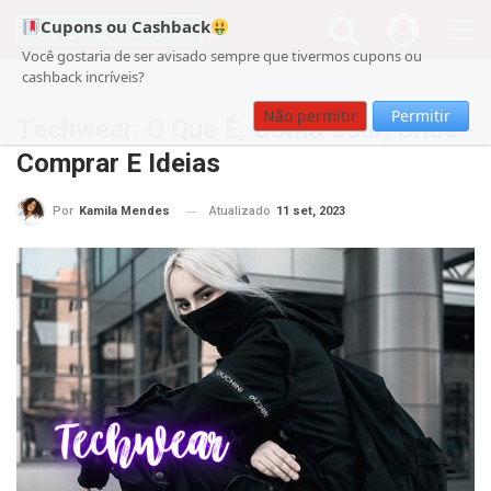
Cupons ou Cashback
Você gostaria de ser avisado sempre que tivermos cupons ou
cashback incríveis?
Cupom
Beleza
Não permitir
Permitir
Techwear: O Que É, Como Usar, Onde
Comprar E Ideias
Atualizado
11 set, 2023
Por
Kamila Mendes