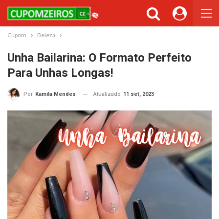
Cupons ou Cashback
Você gostaria de ser avisado sempre que tivermos cupons ou
cashback incríveis?
Cupom
Beleza
Não permitir
Permitir
Unha Bailarina: O Formato Perfeito
Para Unhas Longas!
Atualizado
11 set, 2023
Por
Kamila Mendes