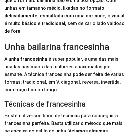
que o formato bailarina não é uma boa opção. Com
unhas em tamanho médio, lixadas no formato
delicadamente
,
esmaltada
com uma
cor nud
e, o visual
é muito
básico
e
tradicional
, sem deixar o lado vaidoso
de fora.
Unha bailarina francesinha
A
unha francesinha
é super popular, e uma das mais
usadas nas mãos das mulheres apaixonadas por
esmalte. A técnica francesinha pode ser feita de várias
formas: tradicional, em V, diagonal, reversa, invertida,
com traço fino ou longo.
Técnicas de francesinha
Existem diversos tipos de técnicas para conseguir a
francesinha perfeita. Basta utilizar o método que mais
se encaixa ao estilo de unha.
Vejamos algumas