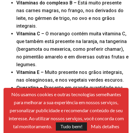
Vitaminas do complexo B –
Está muito presente
nas carnes magras, no frango, nos derivados do
leite, no gérmen de trigo, no ovo e nos grãos
integrais.
Vitamina C –
O morango contém muita vitamina C,
que também está presente na laranja, na tangerina
(bergamota ou mexerica, como preferir chamar),
no pimentão amarelo e em diversas outras frutas e
legumes.
Vitamina E –
Muito presente nos grãos integrais,
nas oleaginosas, e nos vegetais verdes escuros.
Queratina –
Presente em grande quantidade nos
Nós usamos cookies e outras tecnologias semelhantes
ovos e nas carnes brancas, como peixe e frango.
para melhorar a sua experiência em nossos serviços,
Zinco –
As carnes magras, assim como a quinoa e
personalizar publicidade e recomendar conteúdo de seu
o amaranto, contém muito zinco.
interesse. Ao utilizar nossos serviços, você concorda com
Biotina –
A biotina é uma proteína que é
tal monitoramento.
Tudo bem!
Mais detalhes
encontrada em grande quantidade em grãos