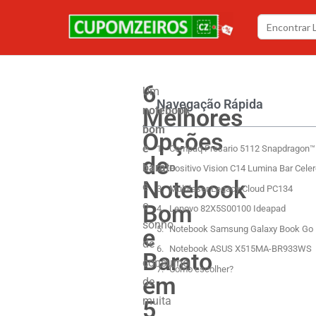
6
Um
Navegação Rápida
Melhores
notebook
bom
Opções
e
Compaq Presario 5112 Snapdragon™
de
barato
Positivo Vision C14 Lumina Bar Cele
Notebook
é
Multilaser Legacy Cloud PC134
o
Bom
Lenovo ‎82X5S00100 Ideapad
sonho
e
Notebook Samsung Galaxy Book Go
de
Notebook ASUS X515MA-BR933WS
Barato
consumo
Como escolher?
em
de
muita
5