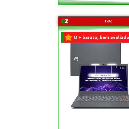
Foto
O + barato, bem avaliado