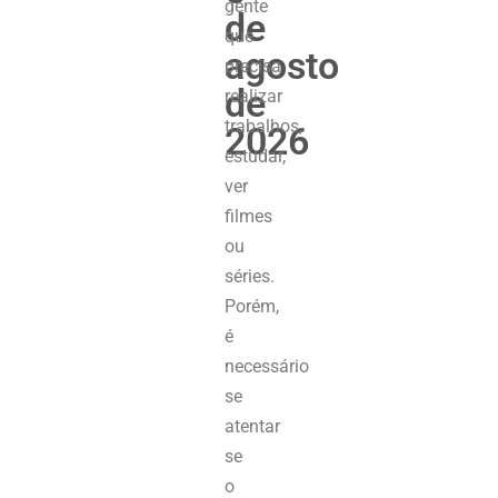
gente
de
que
agosto
precisa
de
realizar
trabalhos,
2026
estudar,
ver
filmes
ou
séries.
Porém,
é
necessário
se
atentar
se
o