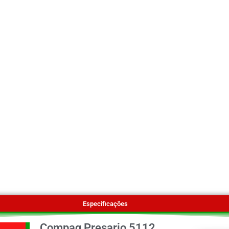
Especificações
Compaq Presario 5112