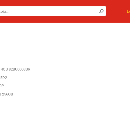
L
on 4GB 82BU0008BR
35D2
10P
GB 256GB