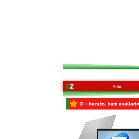
Foto
O + barato, bem avaliado