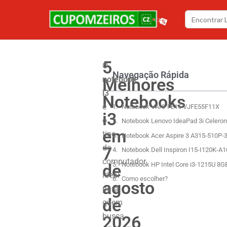
5
O
Navegação Rápida
Melhores
notebook
i3
Notebooks
é
Notebook VAIO FE15 VJFE55F11X
i3
o
Notebook Lenovo IdeaPad 3i Celer
em
tipo
Notebook Acer Aspire 3 A315-510P-
de
7
Notebook Dell Inspiron I15-I120K-A
computador
de
Notebook HP Intel Core i3-1215U 8
ideal
Como escolher?
agosto
para
de
quem
busca
2026