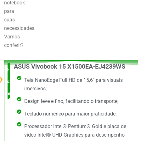
notebook
para
suas
necessidades.
Vamos
conferir?
ASUS Vivobook 15 X1500EA-EJ4239WS
O Melhor
Tela NanoEdge Full HD de 15,6" para visuais
custo x
imersivos;
benefício
Design leve e fino, facilitando o transporte;
Teclado numérico para maior praticidade;
Processador Intel® Pentium® Gold e placa de
vídeo Intel® UHD Graphics para desempenho