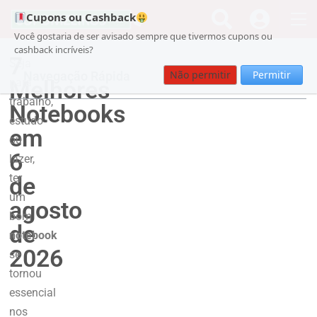
Cupons ou Cashback
Você gostaria de ser avisado sempre que tivermos cupons ou
cashback incríveis?
7
Seja
Não permitir
Permitir
Navegação Rápida
Melhores
para
trabalho,
Notebooks
estudo
em
ou
6
lazer,
ter
de
um
agosto
bom
de
notebook
2026
se
tornou
essencial
nos