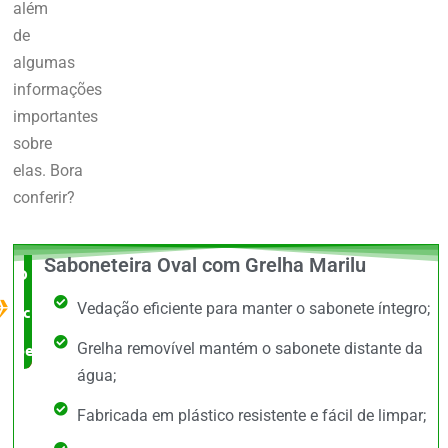
além
de
algumas
informações
importantes
sobre
elas.
Bora
conferir?
Saboneteira Oval com Grelha Marilu
O Melhor
Vedação eficiente para manter o sabonete íntegro;
custo x
Grelha removível mantém o sabonete distante da
benefício
água;
Fabricada em plástico resistente e fácil de limpar;