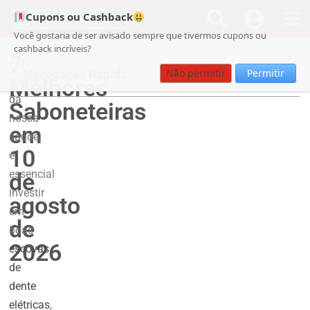
Cupons ou Cashback
Você gostaria de ser avisado sempre que tivermos cupons ou
cashback incríveis?
7
Para
Não permitir
Permitir
Navegação Rápida
Melhores
cuidar
da
Saboneteiras
nossa
em
saúde,
10
é
essencial
de
investir
agosto
em
de
boas
2026
escovas
de
dente
elétricas
,