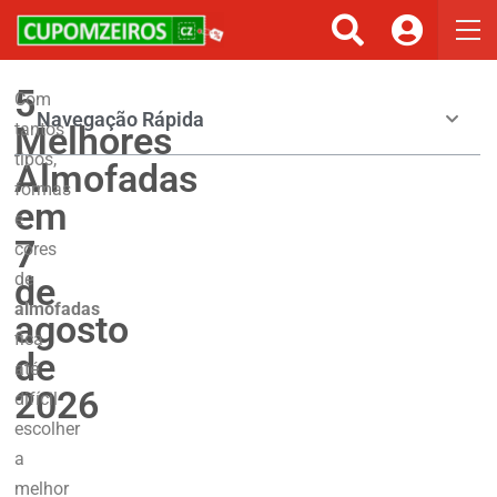
5
Com
Navegação Rápida
Melhores
tantos
tipos,
Almofadas
formas
em
e
7
cores
de
de
almofadas
agosto
fica
de
até
2026
difícil
escolher
a
melhor