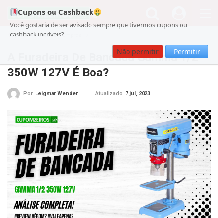
Cupons ou Cashback
Você gostaria de ser avisado sempre que tivermos cupons ou
cashback incríveis?
Cupom
Guia de Compras
Não permitir
Permitir
A Furadeira De Bancada Gamma 1/2″
350W 127V É Boa?
Atualizado
7 jul, 2023
Por
Leigmar Wender