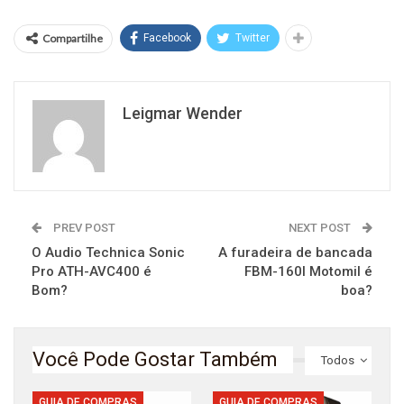
Compartilhe
Facebook
Twitter
Leigmar Wender
PREV POST
NEXT POST
O Audio Technica Sonic
A furadeira de bancada
Pro ATH-AVC400 é
FBM-160I Motomil é
Bom?
boa?
Você Pode Gostar Também
Todos
GUIA DE COMPRAS
GUIA DE COMPRAS