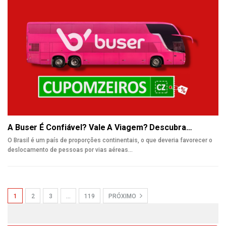
A Buser É Confiável? Vale A Viagem? Descubra…
O Brasil é um país de proporções continentais, o que deveria favorecer o
deslocamento de pessoas por vias aéreas
…
1
2
3
…
119
PRÓXIMO