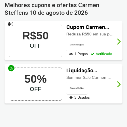
Melhores cupons e ofertas Carmen
Steffens
10 de agosto de 2026
Cupom Carmen
R$50
Steffens R$50 OFF
Reduza R$50
em sua
primeira compra
na primeira
OFF
compra
1 Pegos
Verificado
Liquidação
50%
Carmen Steffens:
Summer Sale Carmen Steffens: Últimos dias de
Tudo com 50%
OFF
OFF
3 Usados