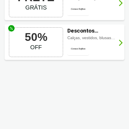
GRÁTIS
Descontos
50%
Carmen Steffens
Calças, vestidos, blusas, saias, cropped, body, camisa e muito mais com
até 50% em roupas
OFF