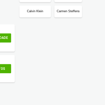
Calvin Klein
Carmen Steffens
DADE
cê aproveitar!
TOS