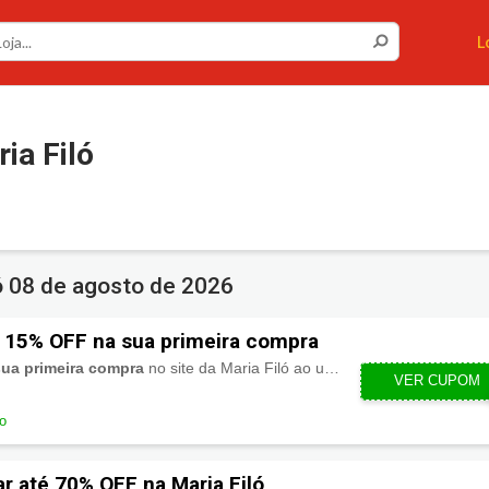
Não permitir
Permitir
L
ia Filó
ó
08 de agosto de 2026
 15% OFF na sua primeira compra
ua primeira compra
no site da Maria Filó ao utilizar o cupom. Aproveite!
VER CUPOM
BEMVIN
do
r até 70% OFF na Maria Filó