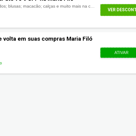
Na Maria Filó tem: vestidos; blusas; macacão; calças e muito mais na categoria de bazar até 70% OFF. Aproveite!
VER DESCON
e volta em suas compras Maria Filó
CUPOMZE
ATIVAR
do