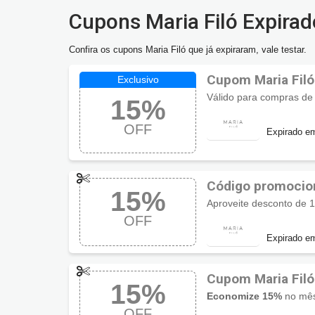
Cupons Maria Filó Expirad
Confira os cupons Maria Filó que já expiraram, vale testar.
Cupom Maria Fil
15%
OFF
Expirado e
Código promocion
15%
OFF
Expirado e
Cupom Maria Fil
15%
aniversário
Economize 15%
no mês do
OFF