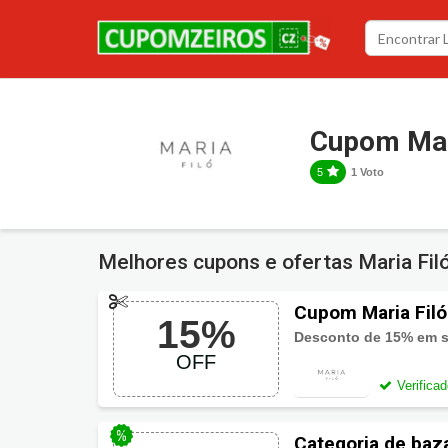
Cupom Mar
5
1 Voto
Melhores cupons e ofertas Maria Fil
Cupom Maria Filó
15%
Desconto de 15% em s
OFF
Verifica
Categoria de baza