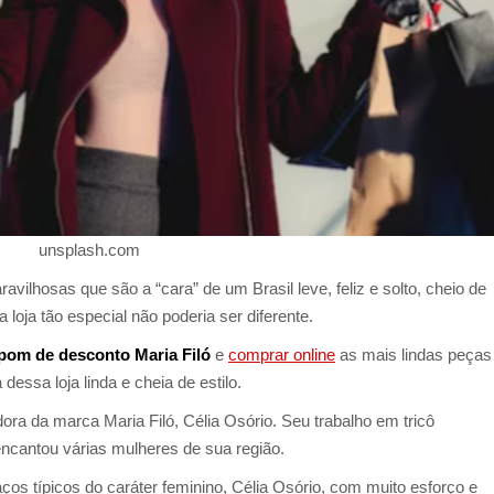
unsplash.com
avilhosas que são a “cara” de um Brasil leve, feliz e solto, cheio de
 loja tão especial não poderia ser diferente.
pom de desconto Maria Filó
e
comprar online
as mais lindas peça
essa loja linda e cheia de estilo.
ra da marca Maria Filó, Célia Osório. Seu trabalho em tricô
encantou várias mulheres de sua região.
s típicos do caráter feminino, Célia Osório, com muito esforço e