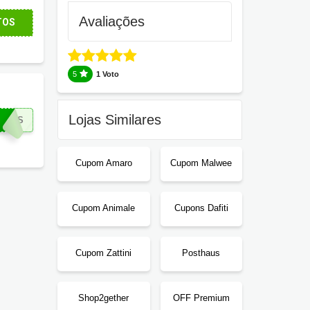
Avaliações
TOS
5
1 Voto
Lojas Similares
IROS
Cupom Amaro
Cupom Malwee
Cupom Animale
Cupons Dafiti
Cupom Zattini
Posthaus
Shop2gether
OFF Premium