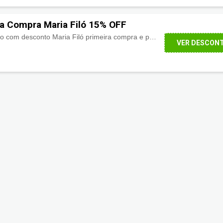
a Compra Maria Filó 15% OFF
Economize agora mesmo com desconto Maria Filó primeira compra e poupe
15% de descont
VER DESCON