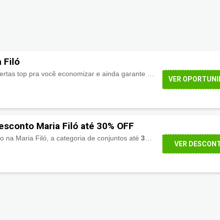
 Filó
A Maria Filó está com ofertas top pra você economizar e ainda garante o
frete grátis
.
VER OPORTUNI
sconto Maria Filó até 30% OFF
na Maria Filó, a categoria de conjuntos até
30% de desconto
pra vo
VER DESCON