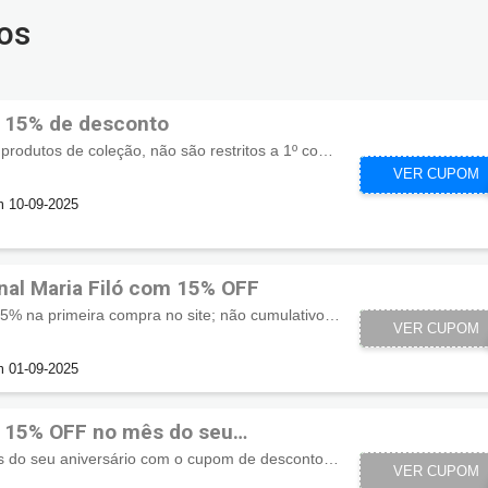
os
ó 15% de desconto
Válido para compras de produtos de coleção, não são restritos a 1º compra.
CUPOMZEI
VER CUPOM
m 10-09-2025
al Maria Filó com 15% OFF
Aproveite desconto de 15% na primeira compra no site; não cumulativo com outras promoções; não cumulativo com o Bazar.
VER CUPOM
AW
m 01-09-2025
ó 15% OFF no mês do seu
 seu aniversário com o cupom de desconto Maria Filó. Aproveite!
VER CUPOM
NIV