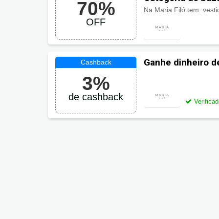
70%
OFF
Ganhe dinheiro d
3%
de cashback
Verifica