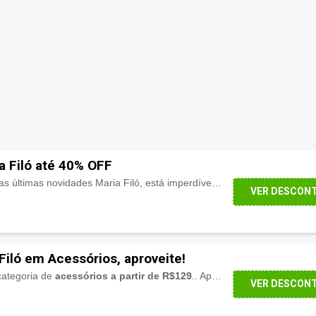
 Filó até 40% OFF
Neste link você confere as últimas novidades Maria Filó, está imperdível não fique de fora. Aproveite!
VER DESCON
Filó em Acessórios, aproveite!
categoria de
acessórios a partir de R$129
.. Aproveite!
VER DESCON