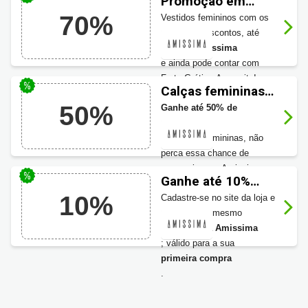
Promoção em
vestidos femininos
70%
Vestidos femininos com os
Amissima
melhores descontos, até
70% na Amissima
e ainda pode contar com
Frete Grátis. Aproveite!
Calças femininas
com descontos
50%
Ganhe até 50% de
imperdíveis
desconto
em calças femininas, não
perca essa chance de
economizar na Amissima,
Ganhe até 10%
aproveite!
OFF na Amissima
10%
Cadastre-se no site da loja e
ganhe agora mesmo
10% OFF na Amissima
; válido para a sua
primeira compra
.