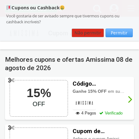
Cupons ou Cashback
Você gostaria de ser avisado sempre que tivermos cupons ou
cashback incríveis?
Cupom Amissima
Não permitir
Permitir
Melhores cupons e ofertas Amissima
08 de
agosto de 2026
Código
15%
Promocional
Ganhe 15% OFF
em sua
primei
Amissima
OFF
4 Pegos
Verificado
Cupom de
desconto
Aplique o cupom Amissima 10% em sua primeira compra no check-out. Válido para todo site.