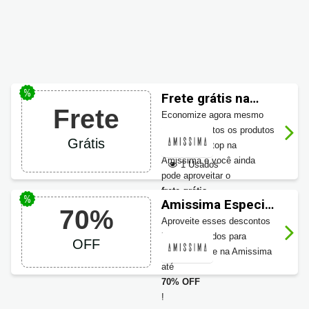
Frete grátis na
Frete
Amissima
Economize agora mesmo
pois são muitos os produtos
Grátis
com ofertas top na
Amissima e você ainda
1 Usados
pode aproveitar o
frete grátis
Amissima Especial
.
70%
SALE com até 70%
Aproveite esses descontos
OFF
incríveis válidos para
OFF
categoria sale na Amissima
até
70% OFF
!