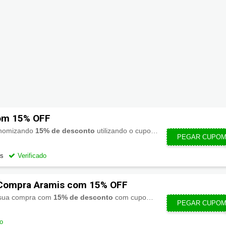
om 15% OFF
onomizando
15% de desconto
utilizando o cupom. Imperdível!
PRIMEIRAC
PEGAR CUPO
os
Verificado
Compra Aramis com 15% OFF
e sua compra com
15% de desconto
com cupom. Aproveite agora mesmo!
PEGAR CUPO
ARAMIS1
do