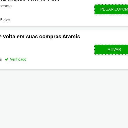
sconto
PEGAR CUPO
AW
5 dias
e volta em suas compras Aramis
CUPOMZE
ATIVAR
os
Verificado