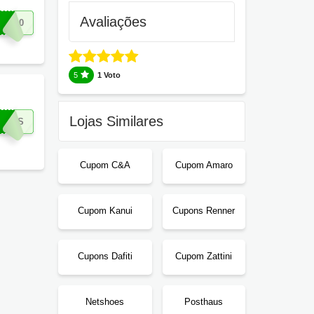
Avaliações
M
IN10
5
1 Voto
Lojas Similares
IROS
Cupom C&A
Cupom Amaro
Cupom Kanui
Cupons Renner
Cupons Dafiti
Cupom Zattini
Netshoes
Posthaus