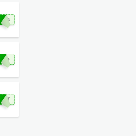
M
AN15
M
0OFF
M
5OFF