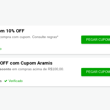
om 10% OFF
compra com cupom. Consulte regras*
PEGAR CUPO
BEMVIN
do
 OFF com Cupom Aramis
esconto
em compras acima de R$100,00.
PEGAR CUPO
BON
os
Verificado