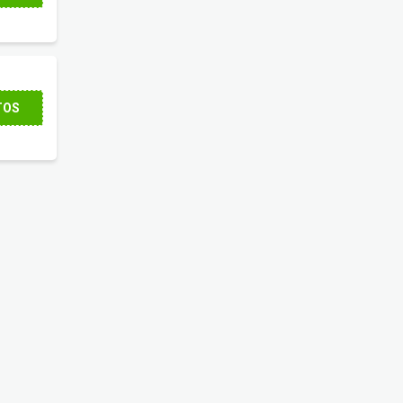
ramis até 50%
OFF
. Aproveite!
TOS