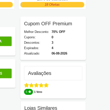
18 Ofertas
Cupom OFF Premium
Melhor Desconto:
70% OFF
Cupons:
0
A
Descontos:
3
Expirados:
4
Atualizado:
06-08-2026
Avaliações
NS
5
1 Voto
Lojas Similares