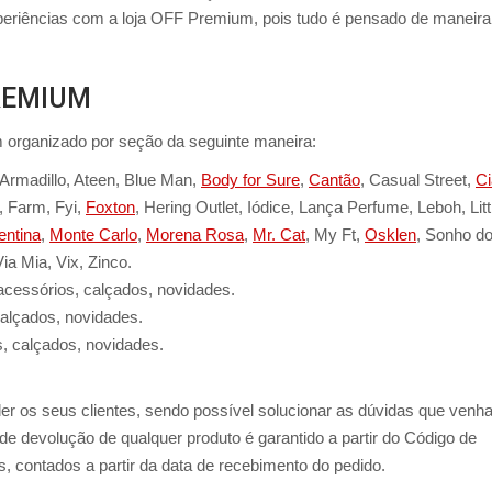
periências com a loja OFF Premium, pois tudo é pensado de maneira
PREMIUM
em organizado por seção da seguinte maneira:
, Armadillo, Ateen, Blue Man,
Body for Sure
,
Cantão
, Casual Street,
Ci
, Farm, Fyi,
Foxton
, Hering Outlet, Iódice, Lança Perfume, Leboh, Litt
entina
,
Monte Carlo
,
Morena Rosa
,
Mr. Cat
, My Ft,
Osklen
, Sonho d
ia Mia, Vix, Zinco.
 acessórios, calçados, novidades.
alçados, novidades.
, calçados, novidades.
r os seus clientes, sendo possível solucionar as dúvidas que venha
e devolução de qualquer produto é garantido a partir do Código de
s, contados a partir da data de recebimento do pedido.