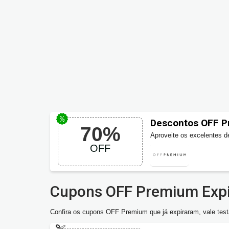
Descontos OFF P
70%
70% OFF
Aproveite os excelentes 
OFF
masculina.
Cupons OFF Premium Exp
Confira os cupons OFF Premium que já expiraram, vale test