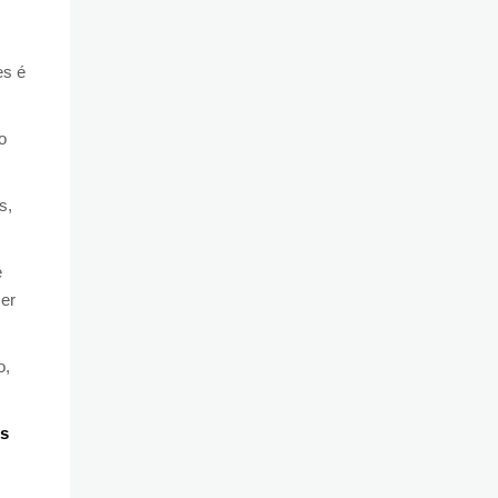
es é
o
s,
e
ser
o,
os