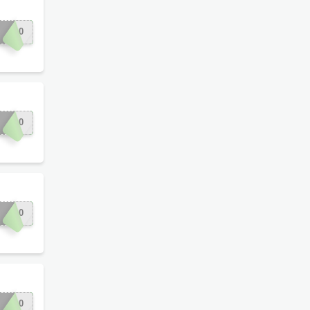
UM10
UM20
UM10
EN10