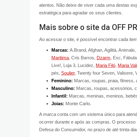
atentos. Não deixe de viver cada uma destas ex
estratégica para agradar os seus clientes.
Mais sobre o site da OFF 
Ao acessar o site, é possível encontrar cada it
Marcas:
A.Brand, Afghan, Agilitá, Animale
Maritima
, Cris Barros,
Dzarm
, Esc, Fábula
Live!, Loja 3, Lucidez,
Maria Filó
,
Maria Val
pés,
Soulier
, Twenty four Seven, Valisere, V
Feminino:
Marcas, roupas, praia, fitness,
Masculino:
Marcas, roupas, acessórios,
c
Infantil:
Marcas, meninas, meninos, bebês
Joias:
Monte Carlo.
A marca conta com um sistema único para atende
ocorrer durante e após as compras. O processo d
Defesa do Consumidor, no prazo de até trinta dia