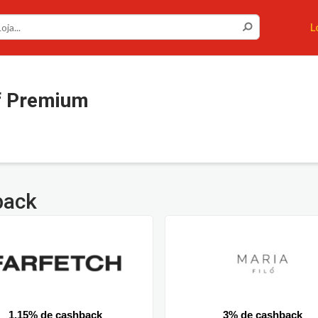
L
f Premium
back
1.15% de cashback
3% de cashback