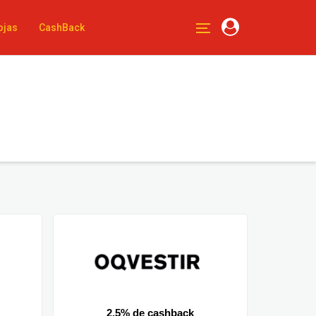
ojas
CashBack
2.5% de cashback