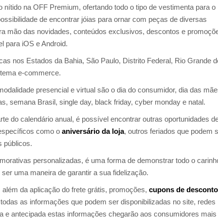
go nítido na OFF Premium, ofertando todo o tipo de vestimenta para o
 possibilidade de encontrar jóias para ornar com peças de diversas
ra mão das novidades, conteúdos exclusivos, descontos e promoçõ
el para iOS e Android.
as nos Estados da Bahia, São Paulo, Distrito Federal, Rio Grande d
istema e-commerce.
odalidade presencial e virtual são o dia do consumidor, dia das mãe
s, semana Brasil, single day, black friday, cyber monday e natal.
e do calendário anual, é possível encontrar outras oportunidades d
 específicos como o
aniversário da loja
, outros feriados que podem 
 públicos.
orativas personalizadas, é uma forma de demonstrar todo o carinh
 ser uma maneira de garantir a sua fidelização.
além da aplicação do frete grátis, promoções,
cupons de descont
 todas as informações que podem ser disponibilizadas no site, redes
ápida e antecipada estas informações chegarão aos consumidores mais