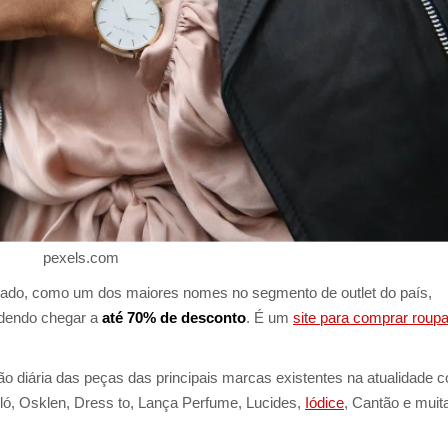
pexels.com
o, como um dos maiores nomes no segmento de outlet do país,
odendo chegar a
até 70% de desconto
. É um
site para comprar roup
 diária das peças das principais marcas existentes na atualidade 
iló, Osklen, Dress to, Lança Perfume, Lucides,
Iódice
, Cantão e muit