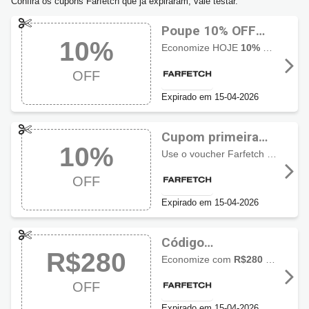
Confira os cupons Farfetch que já expiraram, vale testar.
Poupe 10% OFF
10%
com código
Economize HOJE
10% de desconto
promocional
OFF
Farfetch
Expirado em 15-04-2026
Cupom primeira
10%
compra Farfetch
Use o voucher Farfetch em seu carrinho de compra e poupe
com 10% OFF
OFF
Expirado em 15-04-2026
Código
R$280
Promocional
Economize com
R$280 de desconto
Farfetch com
OFF
R$280 OFF
Expirado em 15-04-2026