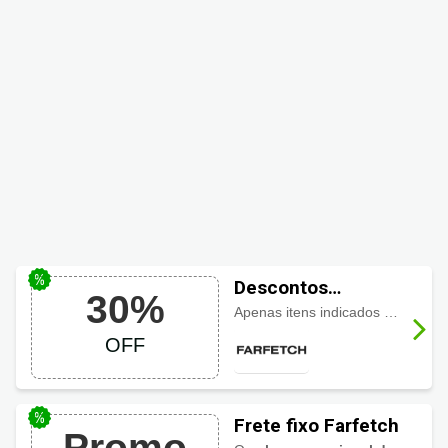
Descontos
30%
Farfetch até 30%
Apenas itens indicados com até
3
OFF
OFF
Frete fixo Farfetch
Promo