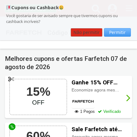
Cupons ou Cashback
Você gostaria de ser avisado sempre que tivermos cupons ou
cashback incríveis?
Código Promocional Farfetch
Não permitir
Permitir
Melhores cupons e ofertas Farfetch
07 de
agosto de 2026
Ganhe 15% OFF
15%
com cupom
Economize agora mesmo
15% de
Farfetch
OFF
1 Pegos
Verificado
Sale Farfetch até
60%
60% OFF
Aproveite agora mesmo e economize até