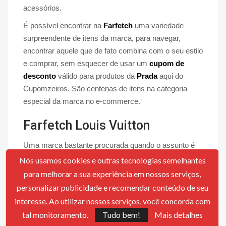
acessórios.
É possível encontrar na
Farfetch
uma variedade
surpreendente de itens da marca, para navegar,
encontrar aquele que de fato combina com o seu estilo
e comprar, sem esquecer de usar um
cupom de
desconto
válido para produtos da
Prada
aqui do
Cupomzeiros. São centenas de itens na categoria
especial da marca no e-commerce.
Farfetch Louis Vuitton
Uma marca bastante procurada quando o assunto é
moda de luxo é a Louis Vuitton
. Com maior foco na
Nós usamos cookies e outras tecnologias semelhantes
venda de bolsas que completam um look e o dá um
para melhorar a sua experiência em nossos serviços,
toque a mais, a marca também não para nisso. É
personalizar publicidade e recomendar conteúdo de seu
possível encontrar diversos produtos de moda
interesse. Ao utilizar nossos serviços, você concorda com
fabricados por uma das maiores e mais cobiçadas
tal monitoramento.
Tudo bem!
Mais detalhes
marcas do mundo.