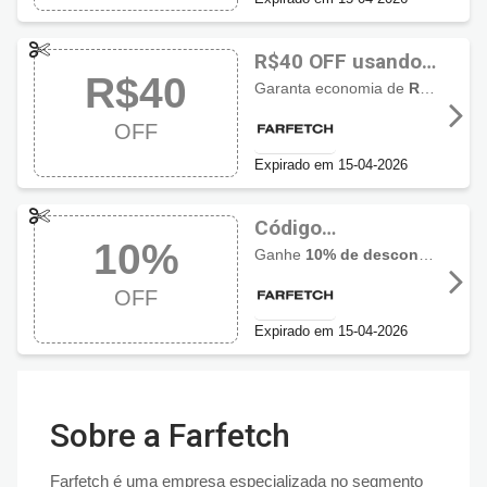
R$40 OFF usando
R$40
código
Garanta economia de
R$40,00 de desconto
promocional
OFF
Farfetch
Expirado em 15-04-2026
Código
10%
promocional
Ganhe
10% de desconto
em todo
Farfetch com 10%
OFF
OFF
Expirado em 15-04-2026
Sobre a Farfetch
Farfetch é uma empresa especializada no segmento