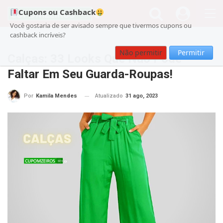
Cupons ou Cashback
Você gostaria de ser avisado sempre que tivermos cupons ou
cashback incríveis?
Cupom
Beleza
Não permitir
Permitir
Calças: 33 Looks Que Não Pode
Faltar Em Seu Guarda-Roupas!
Atualizado
31 ago, 2023
Por
Kamila Mendes