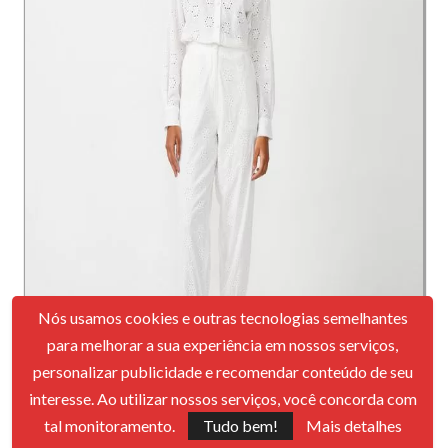
Nós usamos cookies e outras tecnologias semelhantes
para melhorar a sua experiência em nossos serviços,
personalizar publicidade e recomendar conteúdo de seu
interesse. Ao utilizar nossos serviços, você concorda com
tal monitoramento.
Tudo bem!
Mais detalhes
Imagem: lojasrenner.com.br