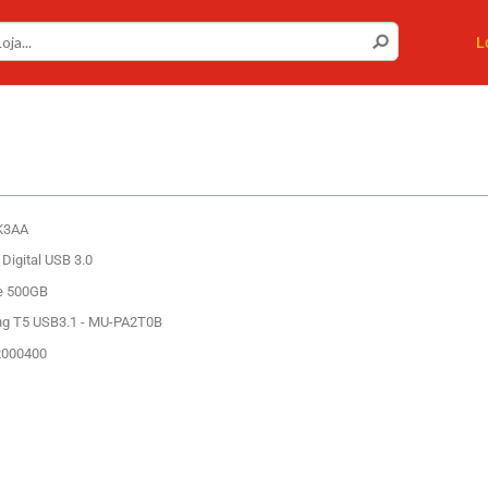
L
K3AA
Digital USB 3.0
me 500GB
ng T5 USB3.1 - MU-PA2T0B
2000400