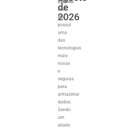
externo
.
de
Pois,
2026
ele
possui
uma
das
tecnologias
mais
novas
e
seguras
para
armazenar
dados.
Sendo
um
aliado