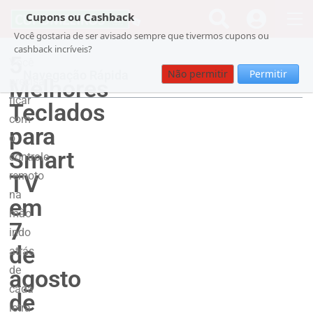
Cupons ou Cashback
Você gostaria de ser avisado sempre que tivermos cupons ou
cashback incríveis?
5
Você
Não permitir
Permitir
Navegação Rápida
Melhores
precisa
ficar
Teclados
com
para
o
Smart
controle
remoto
TV
na
em
mão
7
indo
de
atrás
de
agosto
cada
de
letra