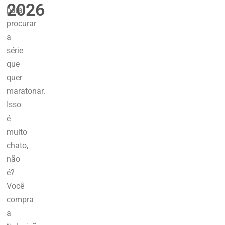
2026
para
procurar
a
série
que
quer
maratonar.
Isso
é
muito
chato,
não
é?
Você
compra
a