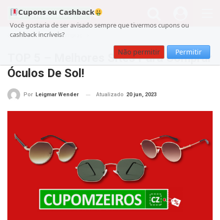
Cupons ou Cashback
Você gostaria de ser avisado sempre que tivermos cupons ou
cashback incríveis?
Cupom
Guia de Compras
Não permitir
Permitir
TOP 5 – Melhores Sites Para Comprar
Óculos De Sol!
Atualizado
20 jun, 2023
Por
Leigmar Wender