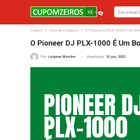
Cupom
Guia de Compras
O Pioneer DJ PLX-1000 é Um Bo
O Pioneer DJ PLX-1000 É Um B
Atualizado
15 jun, 2023
Por
Leigmar Wender