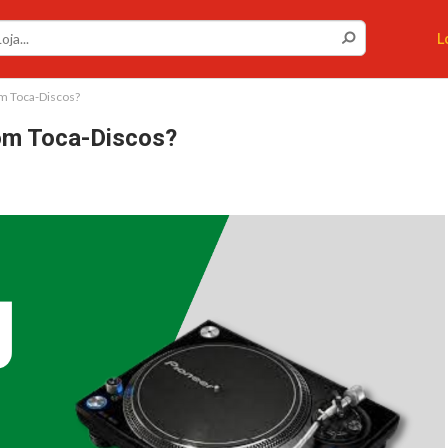
L
m Toca-Discos?
om Toca-Discos?