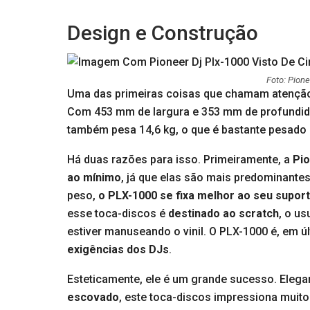
Design e Construção
Foto: Pione
Uma das primeiras coisas que chamam atenção
Com 453 mm de largura e 353 mm de profundida
também pesa 14,6 kg, o que é bastante pesado p
Há duas razões para isso. Primeiramente, a
Pio
ao mínimo
, já que elas são mais predominante
peso,
o PLX-1000 se fixa melhor ao seu supor
esse toca-discos é
destinado ao scratch
, o u
estiver manuseando o vinil. O PLX-1000 é, em úl
exigências dos DJs
.
Esteticamente, ele é um grande sucesso. Eleg
escovado
, este toca-discos impressiona muito