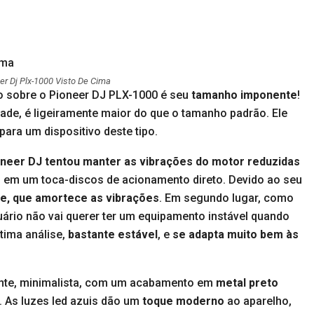
er Dj Plx-1000 Visto De Cima
 sobre o Pioneer DJ PLX-1000 é seu
tamanho imponente
!
de, é ligeiramente maior do que o tamanho padrão. Ele
ara um dispositivo deste tipo.
neer DJ tentou manter as vibrações do motor reduzidas
s em um toca-discos de acionamento direto. Devido ao seu
te, que amortece as vibrações
. Em segundo lugar, como
suário não vai querer ter um equipamento instável quando
tima análise,
bastante estável
, e
se adapta muito bem às
ante, minimalista, com um acabamento em
metal preto
. As luzes led azuis dão um
toque moderno
ao aparelho,